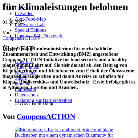
für Klimaleistungen belohnen
Podcast
In Zahlen
Agri-Food-Map
01.08.2023
Innovation Lab
Special Editions
Von
Über das P4C Netzwerk
CompensACTION
Über F4T
Die 2022 vom Bundesministerium für wirtschaftliche
Zusammenarbeit und Entwicklung (BMZ) angestoßene
CompensACTION Initiative for food security and a healthy
Über uns
planet nimmt Fahrt auf. Sie zielt darauf ab, den Beitrag von
Autor*innen
Kleinbäuerinnen und Kleinbauern zum Erhalt der Ökosysteme
Newsletter
finanziell auszugleichen und damit Anreize zu schaffen für
Suche
Klima-, Biodiversitäts- und Umweltschutz. Erste Erfolge gibt es
Kontakt
in Äthiopien, Lesotho und Brasilien.
Impressum
Datenschutz
Erklärung zur Barrierefreiheit
© GIZ / Binh Dang
Von
CompensACTION