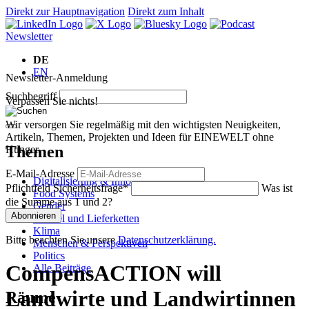
Direkt zur Hauptnavigation
Direkt zum Inhalt
Newsletter
DE
EN
Newsletter-Anmeldung
Suchbegriff
Verpassen Sie nichts!
Wir versorgen Sie regelmäßig mit den wichtigsten Neuigkeiten,
Artikeln, Themen, Projekten und Ideen für EINEWELT ohne
Themen
Hunger.
E-Mail-Adresse
Digitalisierung & Innovation
Pflichtfeld
Sicherheitsfrage
*
Was ist
Food Systems
die Summe aus 1 und 2?
Gender
Abonnieren
Handel und Lieferketten
Klima
Bitte beachten Sie unsere
Datenschutzerklärung.
Menschen & Perspektiven
Politics
CompensACTION will
Alle Beiträge
Landwirte und Landwirtinnen
Räume