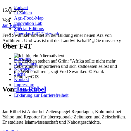
Podcast
15.01.2019
In Zahlen
Agri-Food-Map
Von
Innovation Lab
Jan Rübel
Special Editions
Über das P4C Netzwerk
Fred Swaniker arbeitet an der Bildung einer neuen Ära von
Anführern. Und was ist mit der Landwirtschaft? „Die muss sexy
Über F4T
werden!“
Über uns
Die Zeichen stehen auf Grün: "Afrika sollte nicht mehr
Autor*innen
Lebensmittel importieren und sich stattdessen selbst und
Newsletter
die Welt ernähren", sagt Fred Swaniker. © Frank
Suche
Schultze/GIZ
Kontakt
Impressum
Von
Jan Rübel
Datenschutz
Erklärung zur Barrierefreiheit
Jan Rübel ist Autor bei Zeitenspiegel Reportagen, Kolumnist bei
Yahoo und Reporter für überregionale Zeitungen und Zeitschriften.
Er studierte Islamwissenschaft und Nahostgeschichte.