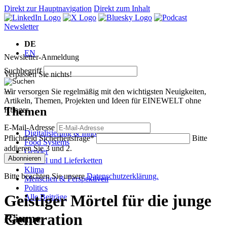
Direkt zur Hauptnavigation
Direkt zum Inhalt
Newsletter
DE
EN
Newsletter-Anmeldung
Suchbegriff
Verpassen Sie nichts!
Wir versorgen Sie regelmäßig mit den wichtigsten Neuigkeiten,
Artikeln, Themen, Projekten und Ideen für EINEWELT ohne
Themen
Hunger.
E-Mail-Adresse
Digitalisierung & Innovation
Pflichtfeld
Sicherheitsfrage
*
Bitte
Food Systems
addieren Sie 3 und 2.
Gender
Abonnieren
Handel und Lieferketten
Klima
Bitte beachten Sie unsere
Datenschutzerklärung.
Menschen & Perspektiven
Politics
Geistiger Mörtel für die junge
Alle Beiträge
Generation
Räume