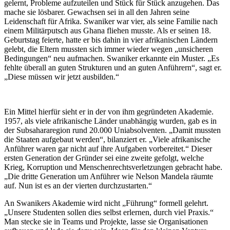
gelernt, Probleme aufzuteilen und Stück für Stück anzugehen. Das
mache sie lösbarer. Gewachsen sei in all den Jahren seine
Leidenschaft für Afrika. Swaniker war vier, als seine Familie nach
einem Militärputsch aus Ghana fliehen musste. Als er seinen 18.
Geburtstag feierte, hatte er bis dahin in vier afrikanischen Ländern
gelebt, die Eltern mussten sich immer wieder wegen „unsicheren
Bedingungen“ neu aufmachen. Swaniker erkannte ein Muster. „Es
fehlte überall an guten Strukturen und an guten Anführern“, sagt er.
„Diese müssen wir jetzt ausbilden.“
Ein Mittel hierfür sieht er in der von ihm gegründeten Akademie.
1957, als viele afrikanische Länder unabhängig wurden, gab es in
der Subsahararegion rund 20.000 Uniabsolventen. „Damit mussten
die Staaten aufgebaut werden“, bilanziert er. „Viele afrikanische
Anführer waren gar nicht auf ihre Aufgaben vorbereitet.“ Dieser
ersten Generation der Gründer sei eine zweite gefolgt, welche
Krieg, Korruption und Menschenrechtsverletzungen gebracht habe.
„Die dritte Generation um Anführer wie Nelson Mandela räumte
auf. Nun ist es an der vierten durchzustarten.“
An Swanikers Akademie wird nicht „Führung“ formell gelehrt.
„Unsere Studenten sollen dies selbst erlernen, durch viel Praxis.“
Man stecke sie in Teams und Projekte, lasse sie Organisationen