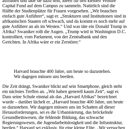
aufbauen und lade sie dazu sein, Ideen für den kleinen Venture
Capital Fund auf dem Campus zu sammeln. Natürlich sind die
Hälfte der Studienplätze für Frauen vorgesehen. „Wir brauchen
einfach gute Anführer“, sagt er. „Strukturen und Institutionen sind in
afrikanischen Staaten oft schwach, und da kommt es noch mehr auf
gute Anführer an als im Westen.“ Und was täte ein Donald Trump in
Afrika? Swaniker rollt die Augen. „Trump wird in Washington D.C.
kontrolliert, vom Parlament, von der Zentralbank und den
Gerichten. In Afrika wäre er ein Zerstörer.“
Harvard brauchte 400 Jahre, um heute so dazustehen.
Wir dagegen müssen uns beeilen.
Die Zeit drängt, Swaniker blickt auf sein Smartphone, gleich steht
ein nächstes Treffen an. „Wir haben generell kaum Zeit“, sagt er.
Dass seine Schule einmal als das „Harvard Afrikas“ bezeichnet
wurde – darüber lächelt er. „Harvard brauchte 400 Jahre, um heute
so dazustehen. Wir dagegen müssen uns im Schatten all dieser
Herausforderungen, sei es die Urbanisierung, das bröckelnde
Gesundheitswesen, die fehlende Bildung, das schwache
Regierungswesen, die Jugendarbeitslosigkeit und die Infrastruktur,
beeilen.“ Harvard sei exklusiv, für eine kleine Elite. „Wir versuchen