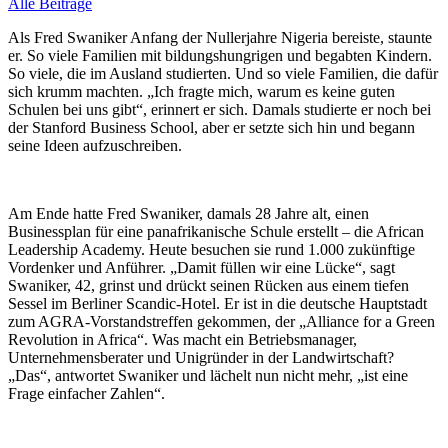
Alle Beiträge
Als Fred Swaniker Anfang der Nullerjahre Nigeria bereiste, staunte
er. So viele Familien mit bildungshungrigen und begabten Kindern.
So viele, die im Ausland studierten. Und so viele Familien, die dafür
sich krumm machten. „Ich fragte mich, warum es keine guten
Schulen bei uns gibt“, erinnert er sich. Damals studierte er noch bei
der Stanford Business School, aber er setzte sich hin und begann
seine Ideen aufzuschreiben.
Am Ende hatte Fred Swaniker, damals 28 Jahre alt, einen
Businessplan für eine panafrikanische Schule erstellt – die African
Leadership Academy. Heute besuchen sie rund 1.000 zukünftige
Vordenker und Anführer. „Damit füllen wir eine Lücke“, sagt
Swaniker, 42, grinst und drückt seinen Rücken aus einem tiefen
Sessel im Berliner Scandic-Hotel. Er ist in die deutsche Hauptstadt
zum AGRA-Vorstandstreffen gekommen, der „Alliance for a Green
Revolution in Africa“. Was macht ein Betriebsmanager,
Unternehmensberater und Unigründer in der Landwirtschaft?
„Das“, antwortet Swaniker und lächelt nun nicht mehr, „ist eine
Frage einfacher Zahlen“.