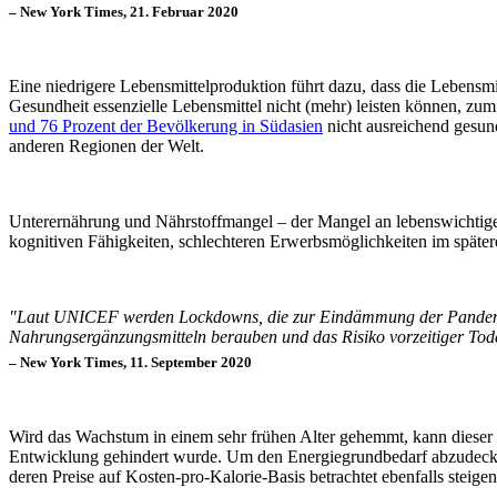
– New York Times, 21. Februar 2020
Eine niedrigere Lebensmittelproduktion führt dazu, dass die Lebensmit
Gesundheit essenzielle Lebensmittel nicht (mehr) leisten können, zu
und 76 Prozent der Bevölkerung in Südasien
nicht ausreichend gesund
anderen Regionen der Welt.
Unterernährung und Nährstoffmangel – der Mangel an lebenswichtige
kognitiven Fähigkeiten, schlechteren Erwerbsmöglichkeiten im spätere
"Laut UNICEF werden Lockdowns, die zur Eindämmung der Pandemie 
Nahrungsergänzungsmitteln berauben und das Risiko vorzeitiger Tode
– New York Times, 11. September 2020
Wird das Wachstum in einem sehr frühen Alter gehemmt, kann dieser
Entwicklung gehindert wurde. Um den Energiegrundbedarf abzudec
deren Preise auf Kosten-pro-Kalorie-Basis betrachtet ebenfalls steige