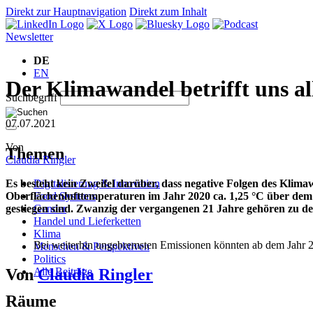
Direkt zur Hauptnavigation
Direkt zum Inhalt
Newsletter
DE
EN
Der Klimawandel betrifft uns al
Suchbegriff
07.07.2021
Von
Themen
Claudia Ringler
Digitalisierung & Innovation
Es besteht kein Zweifel darüber, dass negative Folgen des Klima
Food Systems
Oberflächenlufttemperaturen im Jahr 2020 ca. 1,25 °C über dem 
Gender
gestiegen sind. Zwanzig der vergangenen 21 Jahre gehören zu de
Handel und Lieferketten
Klima
Bei weiterhin ungebremsten Emissionen könnten ab dem Jahr 2
Menschen & Perspektiven
Politics
Von
Claudia Ringler
Alle Beiträge
Räume