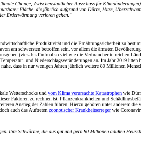
 Climate Change, Zwischenstaatlicher Ausschuss für Klimaänderungen)
h nutzbarer Fläche, die jährlich aufgrund von Dürre, Hitze, Übersch
 der Erderwärmung verloren gehen."
wirtschaftliche Produktivität und die Ernährungssicherheit zu bestimm
von am schwersten betroffen sein, vor allem die ärmsten Bevölkerung
usgeben (vier- bis fünfmal so viel wie die Verbraucher in reichen Län
 Temperatur- und Niederschlagsveränderungen an. Im Jahr 2019 litten b
 nahe, dass in nur wenigen Jahren jährlich weitere 80 Millionen Me
.
okale Wetterschocks und
vom Klima verursachte Katastrophen
wie Dürr
 dieser Faktoren zu rechnen ist. Pflanzenkrankheiten und Schädlingsb
teren Anstieg der Zahlen führen. Hierzu gehören unter anderem die 
edoch auch das Auftreten
zoonotischer Krankheitserreger
wie Coronavir
gen. Ihre Schwärme, die aus gut und gern 80 Millionen adulten Heusch