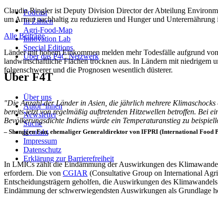
Claudia Ringler ist Deputy Division Director der Abteilung Environm
Podcast
um Armut nachhaltig zu reduzieren und Hunger und Unterernährung 
In Zahlen
Agri-Food-Map
Alle Beiträge
Innovation Lab
Special Editions
Länder mit hohem Einkommen melden mehr Todesfälle aufgrund von Hit
Über das P4C Netzwerk
landwirtschaftliche Flächen trocknen aus. In Ländern mit niedrige
folgenschwerer und die Prognosen wesentlich düsterer.
Über F4T
Über uns
"Die Anzahl der Länder in Asien, die jährlich mehrere Klimaschocks e
Autor*innen
bereits jetzt von regelmäßig auftretenden Hitzewellen betroffen. B
Newsletter
Bevölkerungsdichte Indiens würde ein Temperaturanstieg zu beispiel
Suche
– Shenggen Fan, ehemaliger Generaldirektor von IFPRI (International Food Pol
Kontakt
Impressum
Datenschutz
Erklärung zur Barrierefreiheit
In LMICs zählt die Eindämmung der Auswirkungen des Klimawandels au
erfordern. Die von
CGIAR
(Consultative Group on International Agri
Entscheidungsträgern geholfen, die Auswirkungen des Klimawandels a
Eindämmung der schwerwiegendsten Auswirkungen als Grundlage h