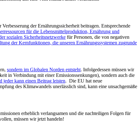
r Verbesserung der Ernährungssicherheit beitragen. Entsprechende
erressourcen für die Lebensmittelproduktion, Ernährung und
der sozialen Sicherheitsnetzwerke
für Personen, die von negativen
altung der Kernfunktionen, die unseren Ernährungssystemen zugrunde
ern,
sondern im Globalen Norden entsteht
. Infolgedessen müssen wir
hkeit in Verbindung mit einer Emissionssenkungen), sondern auch die
d jeder kann einen Beitrag leisten
. Die EU hat neue
ämpfung des Klimawandels unerlässlich sind, kann eine unsachgemäße
missionen erheblich verlangsamen und die nachteiligen Folgen für
llen, müssen wir jetzt handeln!