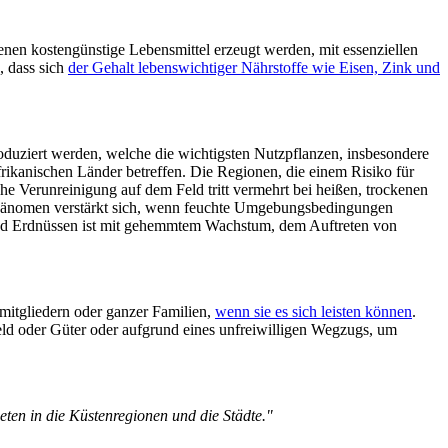
nen kostengünstige Lebensmittel erzeugt werden, mit essenziellen
, dass sich
der Gehalt lebenswichtiger Nährstoffe wie Eisen, Zink und
roduziert werden, welche die wichtigsten Nutzpflanzen, insbesondere
rikanischen Länder betreffen. Die Regionen, die einem Risiko für
che Verunreinigung auf dem Feld tritt vermehrt bei heißen, trockenen
s Phänomen verstärkt sich, wenn feuchte Umgebungsbedingungen
und Erdnüssen ist mit gehemmtem Wachstum, dem Auftreten von
itgliedern oder ganzer Familien,
wenn sie es sich leisten können
.
ld oder Güter oder aufgrund eines unfreiwilligen Wegzugs, um
ten in die Küstenregionen und die Städte."