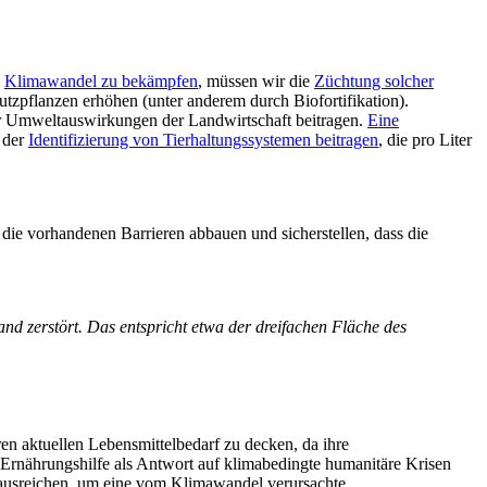
n
Klimawandel zu bekämpfen
, müssen wir die
Züchtung solcher
tzpflanzen erhöhen (unter anderem durch Biofortifikation).
r Umweltauswirkungen der Landwirtschaft beitragen.
Eine
 der
Identifizierung von Tierhaltungssystemen beitragen
, die pro Liter
ie vorhandenen Barrieren abbauen und sicherstellen, dass die
d zerstört. Das entspricht etwa der dreifachen Fläche des
 aktuellen Lebensmittelbedarf zu decken, da ihre
r Ernährungshilfe als Antwort auf klimabedingte humanitäre Krisen
ht ausreichen, um eine vom Klimawandel verursachte