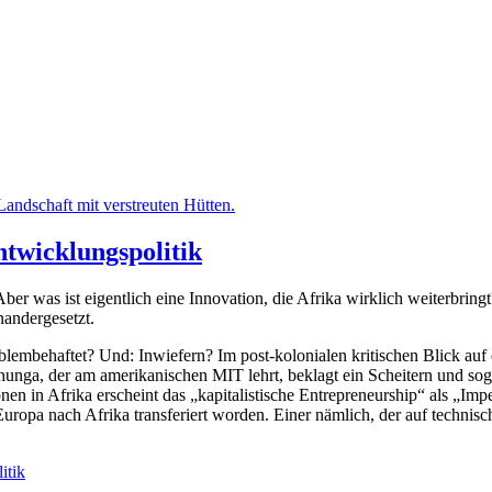
ntwicklungspolitik
er was ist eigentlich eine Innovation, die Afrika wirklich weiterbringt
nandergesetzt.
oblembehaftet? Und: Inwiefern? Im post-kolonialen kritischen Blick auf
hunga, der am amerikanischen MIT lehrt, beklagt ein Scheitern und sog
en in Afrika erscheint das „kapitalistische Entrepreneurship“ als „Imp
 Europa nach Afrika transferiert worden. Einer nämlich, der auf techni
itik