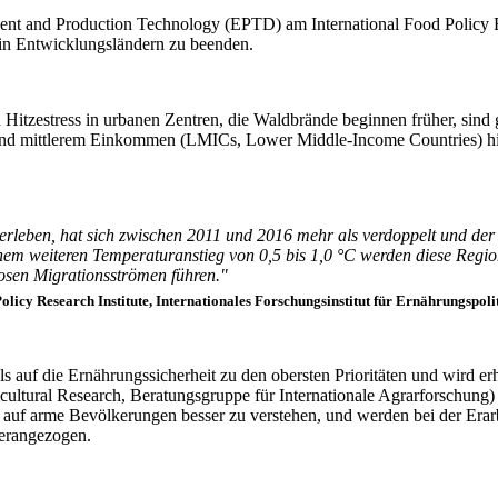
ent and Production Technology (EPTD) am International Food Policy Re
in Entwicklungsländern zu beenden.
zestress in urbanen Zentren, die Waldbrände beginnen früher, sind g
m und mittlerem Einkommen (LMICs, Lower Middle-Income Countries) h
rleben, hat sich zwischen 2011 und 2016 mehr als verdoppelt und der A
ei einem weiteren Temperaturanstieg von 0,5 bis 1,0 °C werden diese 
losen Migrationsströmen führen."
icy Research Institute, Internationales Forschungsinstitut für Ernährungspolit
f die Ernährungssicherheit zu den obersten Prioritäten und wird erh
cultural Research, Beratungsgruppe für Internationale Agrarforschung)
uf arme Bevölkerungen besser zu verstehen, und werden bei der Erarbe
erangezogen.