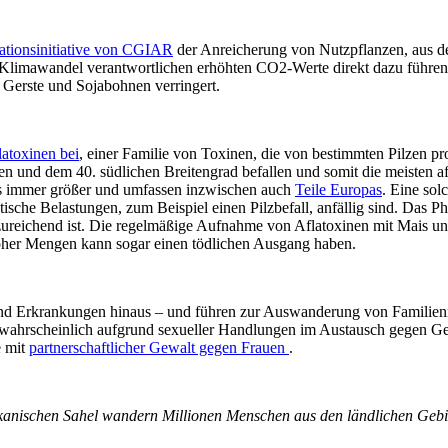
kationsinitiative von CGIAR
der Anreicherung von Nutzpflanzen, aus de
en Klimawandel verantwortlichen erhöhten CO2-Werte direkt dazu führen
 Gerste und Sojabohnen verringert.
atoxinen bei
, einer Familie von Toxinen, die von bestimmten Pilzen p
n und dem 40. südlichen Breitengrad befallen und somit die meisten af
ls immer größer und umfassen inzwischen auch
Teile Europas
. Eine sol
otische Belastungen, zum Beispiel einen Pilzbefall, anfällig sind. Da
zureichend ist. Die regelmäßige Aufnahme von Aflatoxinen mit Mais 
her Mengen kann sogar einen tödlichen Ausgang haben.
d Erkrankungen hinaus – und führen zur Auswanderung von Familienm
 wahrscheinlich aufgrund sexueller Handlungen im Austausch gegen Ge
e mit
partnerschaftlicher Gewalt gegen Frauen
.
ikanischen Sahel wandern Millionen Menschen aus den ländlichen Gebie