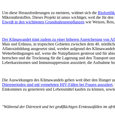
Um diese Herausforderungen zu meistern, widmet sich die
Biofortifi
Mikronährstoffen. Dieses Projekt ist umso wichtiger, weil die für d
Eiweiß in den wichtigsten Grundnahrungspflanzen
wie Weizen, Reis,
Der Klimawandel trägt zudem zu einer höheren Anreicherung von Afl
Mais und Erdnuss, in tropischen Gebieten zwischen dem 40. nördliche
Aflatoxinbildung ausgesetzt sind, werden aufgrund des Klimawande
Wetterbedingungen auf, wenn die Nutzpflanzen gestresst und für abi
herrschen und die Trocknung für die Lagerung und den Transport un
Leberkarzinomen und Immunsuppression assoziiert; die Aufnahme ho
Die Auswirkungen des Klimawandels gehen weit über den Hunger un
Dürreperioden sind mit vermehrten HIV-Fällen bei Frauen assoziiert
,
Einkommen zu generieren und Lebensmittel kaufen zu können, sowi
"Während der Dürrezeit und bei großflächigen Ernteausfällen im afr