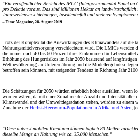
"Ein veröffentlichter Bericht des IPCC (Intergovernmental Panel on
pro Dekade voraus. Das sind Millionen Hektar an landwirtschaftlic
Jahreszeitenverschiebungen, Insektenbefall und anderen Symptomen
– Time Magazine, 28. August 2019
Trotz der Komplexität die Auswirkungen des Klimawandels auf die land
Nahrungsmittelversorgung verschlechtern wird. Die LMICs werden da
die immer noch 40 bis 60 Prozent ihrer Einkommen für Lebensmittel a
Erhöhung des Hungerrisikos im Jahr 2050 basierend auf langfristigen
Weltbevölkerung) an Unterernährung und die Modellergebnisse legen
betroffen sein könnten, mit steigender Tendenz in Richtung Jahr 2100
Die Schätzungen für 2050 würden erheblich höher ausfallen, wenn l
worden wären, da mit einer Zunahme der Anzahl und Intensität aller
Klimawandel und der Umweltdegradation stehen, würden zu einem wei
Zunahme der
Herbst-Heerwurm-Populationen in Afrika und Asien
, j
"Diese äußerst mobilen Kreaturen können täglich 80 Meilen zurückle
dieselbe Menge an Nahrung wie ca. 35.000 Menschen."