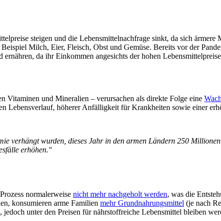
telpreise steigen und die Lebensmittelnachfrage sinkt, da sich ärmere 
m Beispiel Milch, Eier, Fleisch, Obst und Gemüse. Bereits vor der Pand
 ernähren, da ihr Einkommen angesichts der hohen Lebensmittelpreise z
n Vitaminen und Mineralien – verursachen als direkte Folge eine
Wach
n Lebensverlauf, höherer Anfälligkeit für Krankheiten sowie einer erhö
verhängt wurden, dieses Jahr in den armen Ländern 250 Millionen K
sfälle erhöhen."
 Prozess normalerweise
nicht mehr nachgeholt werden
, was die Entsteh
ken, konsumieren arme Familien
mehr Grundnahrungsmittel
(je nach Re
n, jedoch unter den Preisen für nährstoffreiche Lebensmittel bleiben wer