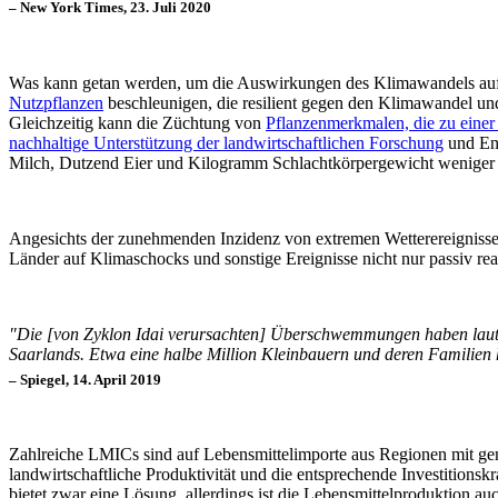
– New York Times, 23. Juli 2020
Was kann getan werden, um die Auswirkungen des Klimawandels auf 
Nutzpflanzen
beschleunigen, die resilient gegen den Klimawandel u
Gleichzeitig kann die Züchtung von
Pflanzenmerkmalen, die zu einer 
nachhaltige Unterstützung der landwirtschaftlichen Forschung
und Ent
Milch, Dutzend Eier und Kilogramm Schlachtkörpergewicht weniger E
Angesichts der zunehmenden Inzidenz von extremen Wetterereignissen
Länder auf Klimaschocks und sonstige Ereignisse nicht nur passiv rea
"Die [von Zyklon Idai verursachten] Überschwemmungen haben laut R
Saarlands. Etwa eine halbe Million Kleinbauern und deren Familien 
– Spiegel, 14. April 2019
Zahlreiche LMICs sind auf Lebensmittelimporte aus Regionen mit ge
landwirtschaftliche Produktivität und die entsprechende Investition
bietet zwar eine Lösung, allerdings ist die Lebensmittelproduktion a