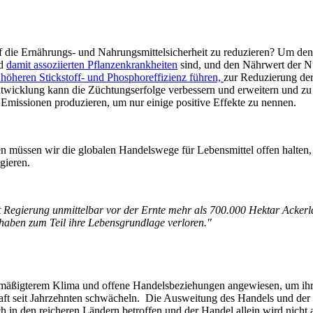
die Ernährungs- und Nahrungsmittelsicherheit zu reduzieren? Um de
nd
damit assoziierten Pflanzenkrankheiten
sind, und den Nährwert der Nu
höheren Stickstoff- und Phosphoreffizienz führen,
zur Reduzierung de
wicklung kann die Züchtungserfolge verbessern und erweitern und zu
missionen produzieren, um nur einige positive Effekte zu nennen.
 müssen wir die globalen Handelswege für Lebensmittel offen halten, d
gieren.
egierung unmittelbar vor der Ernte mehr als 700.000 Hektar Ackerlan
haben zum Teil ihre Lebensgrundlage verloren."
mäßigterem Klima und offene Handelsbeziehungen angewiesen, um ihren
skraft seit Jahrzehnten schwächeln. Die Ausweitung des Handels und de
uch in den reicheren Ländern betroffen und der Handel allein wird nic