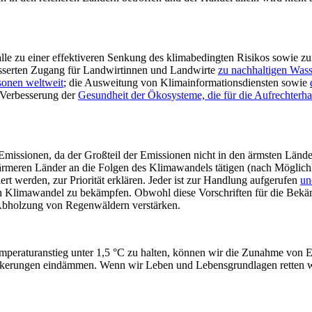
lle zu einer effektiveren Senkung des klimabedingten Risikos sowie zu
esserten Zugang für Landwirtinnen und Landwirte
zu nachhaltigen Wass
rsonen weltweit
; die Ausweitung von Klimainformationsdiensten sowie
e Verbesserung der
Gesundheit der Ökosysteme, die für die Aufrechterh
Emissionen, da der Großteil der Emissionen nicht in den ärmsten Länd
r ärmeren Länder an die Folgen des Klimawandels tätigen (nach Möglic
rt werden, zur Priorität erklären. Jeder ist zur Handlung aufgerufen
un
den Klimawandel zu bekämpfen. Obwohl diese Vorschriften für die Bek
Abholzung von Regenwäldern verstärken.
mperaturanstieg unter 1,5 °C zu halten, können wir die Zunahme von E
lkerungen eindämmen. Wenn wir Leben und Lebensgrundlagen retten wo