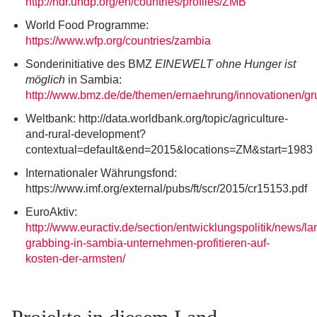
http://hdr.undp.org/en/countries/profiles/ZMB
World Food Programme:
https://www.wfp.org/countries/zambia
Sonderinitiative des BMZ
EINEWELT ohne Hunger ist
möglich
in Sambia:
http://www.bmz.de/de/themen/ernaehrung/innovationen/gr
Weltbank: http://data.worldbank.org/topic/agriculture-
and-rural-development?
contextual=default&end=2015&locations=ZM&start=1983
Internationaler Währungsfond:
https://www.imf.org/external/pubs/ft/scr/2015/cr15153.pdf
EuroAktiv:
http://www.euractiv.de/section/entwicklungspolitik/news/la
grabbing-in-sambia-unternehmen-profitieren-auf-
kosten-der-armsten/