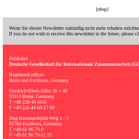
[nbsp]
Wenn Sie diesen Newsletter zukünftig nicht mehr erhalten möchten
If you do not wish to receive this newsletter in the future, please c
Publisher:
Deutsche Gesellschaft für Internationale Zusammenarbeit (
Registered offices
Bonn and Eschborn, Germany
Friedrich-Ebert-Allee 36 + 40
53113 Bonn, Germany
T +49 228 44 60-0
F +49 228 44 60-17 66
Dag-Hammarskjöld-Weg 1 - 5
65760 Eschborn, Germany
T +49 61 96 79-0
F +49 61 96 79-11 15