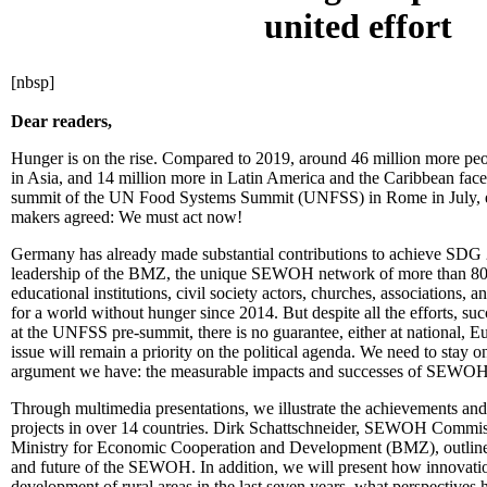
united effort
[nbsp]
Dear readers,
Hunger is on the rise. Compared to 2019, around 46 million more peo
in Asia, and 14 million more in Latin America and the Caribbean face
summit of the UN Food Systems Summit (UNFSS) in Rome in July, exp
makers agreed: We must act now!
Germany has already made substantial contributions to achieve SDG
leadership of the BMZ, the unique SEWOH network of more than 80 o
educational institutions, civil society actors, churches, associations
for a world without hunger since 2014. But despite all the efforts, su
at the UNFSS pre-summit, there is no guarantee, either at national, Eu
issue will remain a priority on the political agenda. We need to stay o
argument we have: the measurable impacts and successes of SEWOH
Through multimedia presentations, we illustrate the achievements 
projects in over 14 countries. Dirk Schattschneider, SEWOH Commis
Ministry for Economic Cooperation and Development (BMZ), outlines
and future of the SEWOH. In addition, we will present how innovatio
development of rural areas in the last seven years, what perspectives