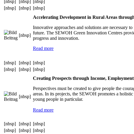
[nbsp]
[nbsp]
[nbsp]
[nbsp]
[nbsp]
[nbsp]
Accelerating Development in Rural Areas throug
Innovative approaches and solutions are necessary to m
future. The SEWOH Green Innovation Centres provid
[nbsp]
progress and innovation.
Read more
[nbsp]
[nbsp]
[nbsp]
[nbsp]
[nbsp]
[nbsp]
Creating Prospects through Income, Employment 
Perspectives must be created to give people the courage
areas. In its projects, the SEWOH promotes a holistic
[nbsp]
young people in particular.
Read more
[nbsp]
[nbsp]
[nbsp]
[nbsp]
[nbsp]
[nbsp]