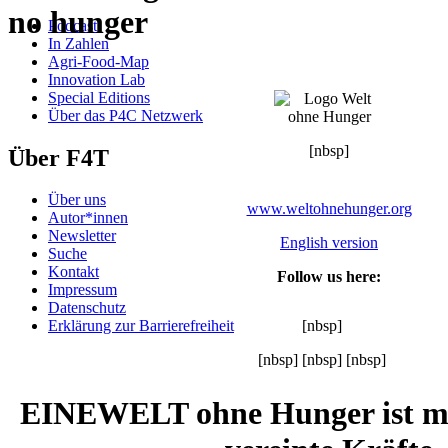
no hunger
Podcast
In Zahlen
Agri-Food-Map
Innovation Lab
Special Editions
Über das P4C Netzwerk
[nbsp]
Über F4T
Über uns
www.weltohnehunger.org
Autor*innen
Newsletter
English version
Suche
Kontakt
Follow us here:
Impressum
Datenschutz
[nbsp]
Erklärung zur Barrierefreiheit
[nbsp]
[nbsp]
[nbsp]
EINEWELT ohne Hunger ist mö