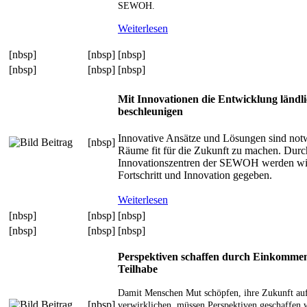
SEWOH.
Weiterlesen
[nbsp]
[nbsp]
[nbsp]
[nbsp]
[nbsp]
[nbsp]
Mit Innovationen die Entwicklung länd
beschleunigen
Innovative Ansätze und Lösungen sind not
[nbsp]
Räume fit für die Zukunft zu machen. Dur
Innovationszentren der SEWOH werden wic
Fortschritt und Innovation gegeben.
Weiterlesen
[nbsp]
[nbsp]
[nbsp]
[nbsp]
[nbsp]
[nbsp]
Perspektiven schaffen durch Einkommen
Teilhabe
Damit Menschen Mut schöpfen, ihre Zukunft au
[nbsp]
verwirklichen, müssen Perspektiven geschaffe