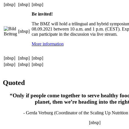
[nbsp]
[nbsp]
[nbsp]
Be invited!
The BMZ will hold a trilingual and hybrid symposium 
08.09.2021 between 10 a.m. and 1 p.m. (CEST). Exper
[nbsp]
can participate in the discussion via live stream.
More information
[nbsp]
[nbsp]
[nbsp]
[nbsp]
[nbsp]
[nbsp]
Quoted
“Only if people come together to serve healthy foo
planet, then we’re heading into the righ
- Gerda Verburg (Coordinator of the Scaling Up Nutriti
[nbsp]