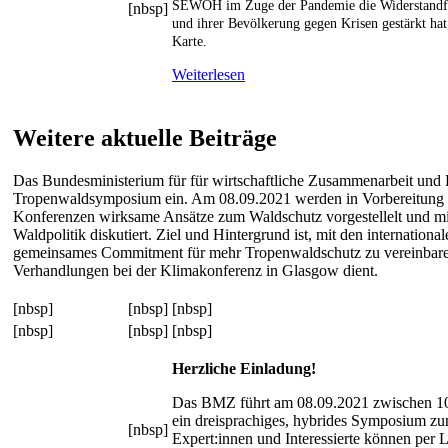
SEWOH im Zuge der Pandemie die Widerstandfäh
[nbsp]
und ihrer Bevölkerung gegen Krisen gestärkt hat,
Karte.
Weiterlesen
Weitere aktuelle Beiträge
Das Bundesministerium für für wirtschaftliche Zusammenarbeit un
Tropenwaldsymposium ein. Am 08.09.2021 werden in Vorbereitung 
Konferenzen wirksame Ansätze zum Waldschutz vorgestellelt und mi
Waldpolitik diskutiert. Ziel und Hintergrund ist, mit den internationa
gemeinsames Commitment für mehr Tropenwaldschutz zu vereinbaren,
Verhandlungen bei der Klimakonferenz in Glasgow dient.
[nbsp]
[nbsp]
[nbsp]
[nbsp]
[nbsp]
[nbsp]
Herzliche Einladung!
Das BMZ führt am 08.09.2021 zwischen 1
ein dreisprachiges, hybrides Symposium z
[nbsp]
Expert:innen und Interessierte können per 