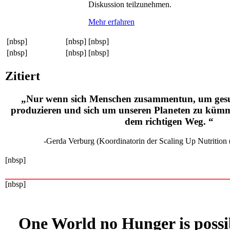
Diskussion teilzunehmen.
Mehr erfahren
[nbsp]
[nbsp]
[nbsp]
[nbsp]
[nbsp]
[nbsp]
Zitiert
„Nur wenn sich Menschen zusammentun, um gesu
produzieren und sich um unseren Planeten zu kümm
dem richtigen Weg. “
-Gerda Verburg (Koordinatorin der Scaling Up Nutriti
[nbsp]
[nbsp]
One World no Hunger is possi