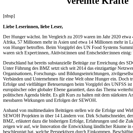
vereinte Kräfte
[nbsp]
Liebe Leserinnen, liebe Leser,
Der Hunger wächst. Im Vergleich zu 2019 waren im Jahr 2020 etwa
Afrika, 57 Millionen mehr in Asien und etwa 14 Millionen mehr in L
von Hunger betroffen. Beim Vorgipfel des UN Food Systems Summi
waren sich Expert:innen, Aktivist:innen und Entscheider:innen einig
Deutschland hat bereits substanzielle Beiträge zur Erreichung des S
Unter Führung des BMZ setzt sich seit 2014 das einzigartige Netz
Organisationen, Forschungs- und Bildungseinrichtungen, zivilgesells
Verbänden und Unternehmen für eine Welt ohne Hunger ein. Doch tro
Erfolge und vielfältiger Beteuerungen beim Vorgipfel des UNFSS ist 
europäischer oder globaler Ebene garantiert, dass das Thema weiterhin
politischen Agenda bleibt. Es gilt Kurs zu halten mit dem stärksten 
messbaren Wirkungen und Erfolgen der SEWOH.
Anhand von multimedialen Beiträgen stellen wir die Erfolge und Wir
SEWOH Projekten in über 14 Ländern vor. Dirk Schattschneider, d
BMZ, erläutert dazu die bisherigen Erfolge, Erfahrungen und die
zeigen wir auf, wie Innovation die Entwicklung ländlicher Räume in 
beschleunigt hat, welche Perspektiven durch Einkommen, Beschäftig