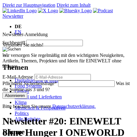
Direkt zur Hauptnavigation
Direkt zum Inhalt
Newsletter
DE
EN
Newsletter-Anmeldung
Suchbegriff
Verpassen Sie nichts!
Wir versorgen Sie regelmäßig mit den wichtigsten Neuigkeiten,
Artikeln, Themen, Projekten und Ideen für EINEWELT ohne
Themen
Hunger.
E-Mail-Adresse
Digitalisierung & Innovation
Pflichtfeld
Sicherheitsfrage
*
Was ist
Food Systems
die Summe aus 3 und 9?
Gender
Abonnieren
Handel und Lieferketten
Klima
Bitte beachten Sie unsere
Datenschutzerklärung.
Menschen & Perspektiven
Politics
Newsletter #20: EINEWELT
Alle Beiträge
ohne Hunger I ONEWORLD
Räume