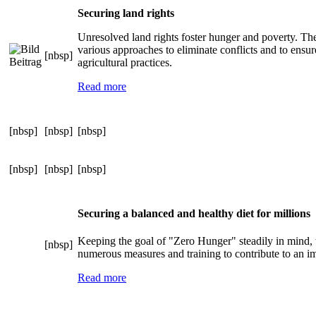
Securing land rights
Unresolved land rights foster hunger and poverty. 
various approaches to eliminate conflicts and to ensur
[nbsp]
agricultural practices.
Read more
[nbsp]
[nbsp]
[nbsp]
[nbsp]
[nbsp]
[nbsp]
Securing a balanced and healthy diet for millions
Keeping the goal of "Zero Hunger" steadily in mind
[nbsp]
numerous measures and training to contribute to an im
Read more