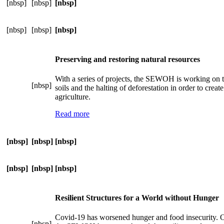
[nbsp]
[nbsp]
[nbsp]
[nbsp]
[nbsp]
[nbsp]
Preserving and restoring natural resources
With a series of projects, the SEWOH is working on t
[nbsp]
soils and the halting of deforestation in order to create
agriculture.
Read more
[nbsp]
[nbsp]
[nbsp]
[nbsp]
[nbsp]
[nbsp]
Resilient Structures for a World without Hunger
Covid-19 has worsened hunger and food insecurity. 
[nbsp]