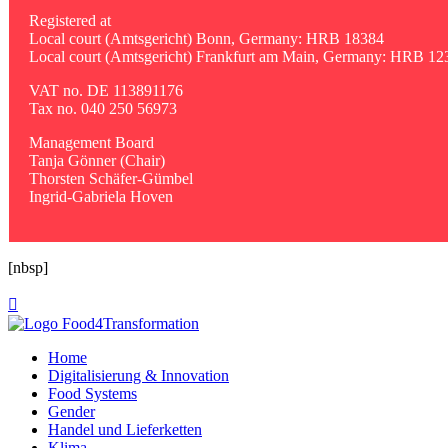
Registered at
Local court (Amtsgericht) Bonn, Germany: HRB 18384
Local court (Amtsgericht) Frankfurt am Main, Germany: HRB 12
VAT no. DE 113891176
Tax no. 040 250 56973
Management Board
Tanja Gönner (Chair)
Thorsten Schäfer-Gümbel
Ingrid-Gabriela Hoven
[nbsp]

Home
Digitalisierung & Innovation
Food Systems
Gender
Handel und Lieferketten
Klima