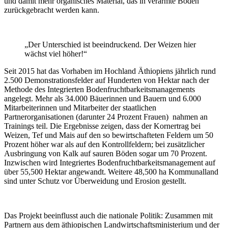
und damit mehr organisches Material, das in verarmte Böden
zurückgebracht werden kann.
„Der Unterschied ist beeindruckend. Der Weizen hier
wächst viel höher!“
Seit 2015 hat das Vorhaben im Hochland Äthiopiens jährlich rund
2.500 Demonstrationsfelder auf Hunderten von Hektar nach der
Methode des Integrierten Bodenfruchtbarkeitsmanagements
angelegt. Mehr als 34.000 Bäuerinnen und Bauern und 6.000
Mitarbeiterinnen und Mitarbeiter der staatlichen
Partnerorganisationen (darunter 24 Prozent Frauen) nahmen an
Trainings teil. Die Ergebnisse zeigen, dass der Kornertrag bei
Weizen, Tef und Mais auf den so bewirtschafteten Feldern um 50
Prozent höher war als auf den Kontrollfeldern; bei zusätzlicher
Ausbringung von Kalk auf sauren Böden sogar um 70 Prozent.
Inzwischen wird Integriertes Bodenfruchtbarkeitsmanagement auf
über 55,500 Hektar angewandt. Weitere 48,500 ha Kommunalland
sind unter Schutz vor Überweidung und Erosion gestellt.
Das Projekt beeinflusst auch die nationale Politik: Zusammen mit
Partnern aus dem äthiopischen Landwirtschaftsministerium und der