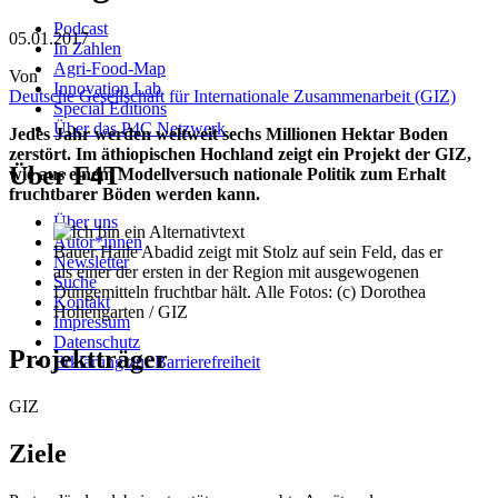
Podcast
05.01.2017
In Zahlen
Agri-Food-Map
Von
Innovation Lab
Deutsche Gesellschaft für Internationale Zusammenarbeit (GIZ)
Special Editions
Über das P4C Netzwerk
Jedes Jahr werden weltweit sechs Millionen Hektar Boden
zerstört. Im äthiopischen Hochland zeigt ein Projekt der GIZ,
Über F4T
wie aus einem Modellversuch nationale Politik zum Erhalt
fruchtbarer Böden werden kann.
Über uns
Autor*innen
Bauer Haile Abadid zeigt mit Stolz auf sein Feld, das er
Newsletter
als einer der ersten in der Region mit ausgewogenen
Suche
Düngemitteln fruchtbar hält. Alle Fotos: (c) Dorothea
Kontakt
Hohengarten / GIZ
Impressum
Datenschutz
Projektträger
Erklärung zur Barrierefreiheit
GIZ
Ziele