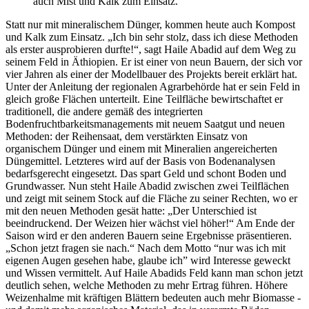
auch Mist und Kalk zum Einsatz.
Statt nur mit mineralischem Dünger, kommen heute auch Kompost
und Kalk zum Einsatz. „Ich bin sehr stolz, dass ich diese Methoden
als erster ausprobieren durfte!“, sagt Haile Abadid auf dem Weg zu
seinem Feld in Äthiopien. Er ist einer von neun Bauern, der sich vor
vier Jahren als einer der Modellbauer des Projekts bereit erklärt hat.
Unter der Anleitung der regionalen Agrarbehörde hat er sein Feld in
gleich große Flächen unterteilt. Eine Teilfläche bewirtschaftet er
traditionell, die andere gemäß des integrierten
Bodenfruchtbarkeitsmanagements mit neuem Saatgut und neuen
Methoden: der Reihensaat, dem verstärkten Einsatz von
organischem Dünger und einem mit Mineralien angereicherten
Düngemittel. Letzteres wird auf der Basis von Bodenanalysen
bedarfsgerecht eingesetzt. Das spart Geld und schont Boden und
Grundwasser. Nun steht Haile Abadid zwischen zwei Teilflächen
und zeigt mit seinem Stock auf die Fläche zu seiner Rechten, wo er
mit den neuen Methoden gesät hatte: „Der Unterschied ist
beeindruckend. Der Weizen hier wächst viel höher!“ Am Ende der
Saison wird er den anderen Bauern seine Ergebnisse präsentieren.
„Schon jetzt fragen sie nach.“ Nach dem Motto “nur was ich mit
eigenen Augen gesehen habe, glaube ich” wird Interesse geweckt
und Wissen vermittelt. Auf Haile Abadids Feld kann man schon jetzt
deutlich sehen, welche Methoden zu mehr Ertrag führen. Höhere
Weizenhalme mit kräftigen Blättern bedeuten auch mehr Biomasse -