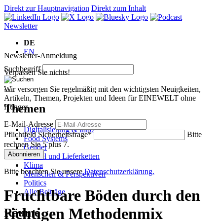
Direkt zur Hauptnavigation
Direkt zum Inhalt
Newsletter
DE
EN
Newsletter-Anmeldung
Suchbegriff
Verpassen Sie nichts!
Wir versorgen Sie regelmäßig mit den wichtigsten Neuigkeiten,
Artikeln, Themen, Projekten und Ideen für EINEWELT ohne
Themen
Hunger.
E-Mail-Adresse
Digitalisierung & Innovation
Pflichtfeld
Sicherheitsfrage
*
Bitte
Food Systems
rechnen Sie 5 plus 7.
Gender
Abonnieren
Handel und Lieferketten
Klima
Bitte beachten Sie unsere
Datenschutzerklärung.
Menschen & Perspektiven
Politics
Fruchtbare Böden durch den
Alle Beiträge
richtigen Methodenmix
Räume