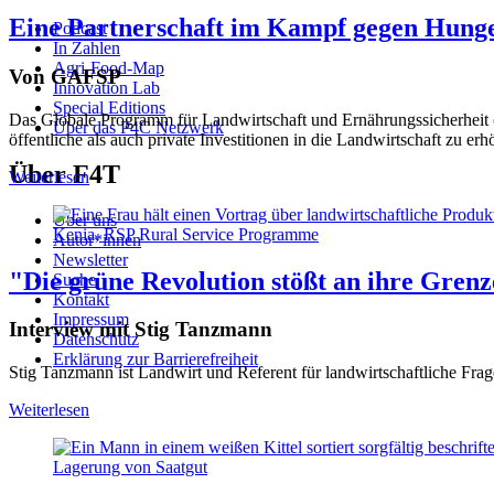
Eine Partnerschaft im Kampf gegen Hung
Podcast
In Zahlen
Agri-Food-Map
Von GAFSP
Innovation Lab
Special Editions
Das Globale Programm für Landwirtschaft und Ernährungssicherheit
Über das P4C Netzwerk
öffentliche als auch private Investitionen in die Landwirtschaft zu 
Über F4T
Weiterlesen
Über uns
Kenia, RSP Rural Service Programme
Autor*innen
Newsletter
"Die grüne Revolution stößt an ihre Gren
Suche
Kontakt
Impressum
Interview mit Stig Tanzmann
Datenschutz
Erklärung zur Barrierefreiheit
Stig Tanzmann ist Landwirt und Referent für landwirtschaftliche Fra
Weiterlesen
Lagerung von Saatgut