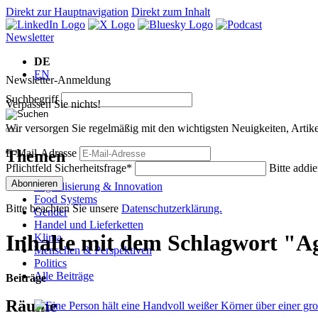
Direkt zur Hauptnavigation
Direkt zum Inhalt
Newsletter
DE
EN
Newsletter-Anmeldung
Suchbegriff
Verpassen Sie nichts!
Wir versorgen Sie regelmäßig mit den wichtigsten Neuigkeiten, Art
Themen
E-Mail-Adresse
Pflichtfeld
Sicherheitsfrage
*
Bitte addie
Abonnieren
Digitalisierung & Innovation
Food Systems
Bitte beachten Sie unsere
Datenschutzerklärung.
Gender
Handel und Lieferketten
Inhalte mit dem Schlagwort "Ag
Klima
Menschen & Perspektiven
Politics
Alle Beiträge
Beiträge
Räume