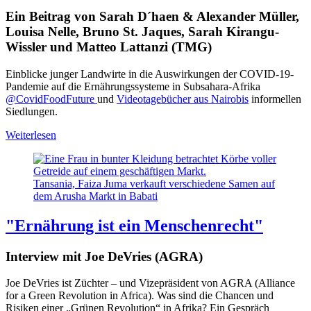
Ein Beitrag von Sarah D´haen & Alexander Müller,
Louisa Nelle, Bruno St. Jaques, Sarah Kirangu-
Wissler und Matteo Lattanzi (TMG)
Einblicke junger Landwirte in die Auswirkungen der COVID-19-
Pandemie auf die Ernährungssysteme in Subsahara-Afrika
@CovidFoodFuture
und
Videotagebücher aus Nairobis
informellen
Siedlungen.
Weiterlesen
Tansania, Faiza Juma verkauft verschiedene Samen auf
dem Arusha Markt in Babati
"Ernährung ist ein Menschenrecht"
Interview mit Joe DeVries (AGRA)
Joe DeVries ist Züchter – und Vizepräsident von AGRA (Alliance
for a Green Revolution in Africa). Was sind die Chancen und
Risiken einer „Grünen Revolution“ in Afrika? Ein Gespräch