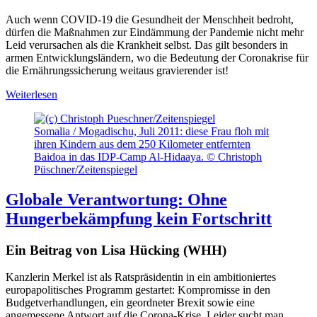
Auch wenn COVID-19 die Gesundheit der Menschheit bedroht,
dürfen die Maßnahmen zur Eindämmung der Pandemie nicht mehr
Leid verursachen als die Krankheit selbst. Das gilt besonders in
armen Entwicklungsländern, wo die Bedeutung der Coronakrise für
die Ernährungssicherung weitaus gravierender ist!
Weiterlesen
Somalia / Mogadischu, Juli 2011: diese Frau floh mit
ihren Kindern aus dem 250 Kilometer entfernten
Baidoa in das IDP-Camp Al-Hidaaya. © Christoph
Püschner/Zeitenspiegel
Globale Verantwortung: Ohne
Hungerbekämpfung kein Fortschritt
Ein Beitrag von Lisa Hücking (WHH)
Kanzlerin Merkel ist als Ratspräsidentin in ein ambitioniertes
europapolitisches Programm gestartet: Kompromisse in den
Budgetverhandlungen, ein geordneter Brexit sowie eine
angemessene Antwort auf die Corona-Krise. Leider sucht man