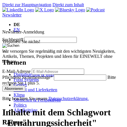
Direkt zur Hauptnavigation
Direkt zum Inhalt
Newsletter
DE
EN
Newsletter-Anmeldung
Suchbegriff
Verpassen Sie nichts!
Wir versorgen Sie regelmäßig mit den wichtigsten Neuigkeiten,
Artikeln, Themen, Projekten und Ideen für EINEWELT ohne
Themen
Hunger.
E-Mail-Adresse
Digitalisierung & Innovation
Pflichtfeld
Sicherheitsfrage
*
Bitte
Food Systems
rechnen Sie 1 plus 5.
Gender
Abonnieren
Handel und Lieferketten
Klima
Bitte beachten Sie unsere
Datenschutzerklärung.
Menschen & Perspektiven
Politics
Inhalte mit dem Schlagwort
Alle Beiträge
"Ernährungssicherheit"
Räume