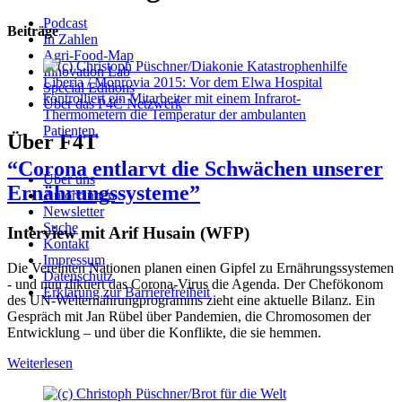
Podcast
Beiträge
In Zahlen
Agri-Food-Map
Innovation Lab
Liberia / Monrovia 2015: Vor dem Elwa Hospital
Special Editions
kontrolliert ein Mitarbeiter mit einem Infrarot-
Über das P4C Netzwerk
Thermometern die Temperatur der ambulanten
Patienten.
Über F4T
“Corona entlarvt die Schwächen unserer
Über uns
Ernährungssysteme”
Autor*innen
Newsletter
Suche
Interview mit Arif Husain (WFP)
Kontakt
Impressum
Die Vereinten Nationen planen einen Gipfel zu Ernährungssystemen
Datenschutz
- und nun diktiert das Corona-Virus die Agenda. Der Chefökonom
Erklärung zur Barrierefreiheit
des UN-Welternährungprogramms zieht eine aktuelle Bilanz. Ein
Gespräch mit Jan Rübel über Pandemien, die Chromosomen der
Entwicklung – und über die Konflikte, die sie hemmen.
Weiterlesen