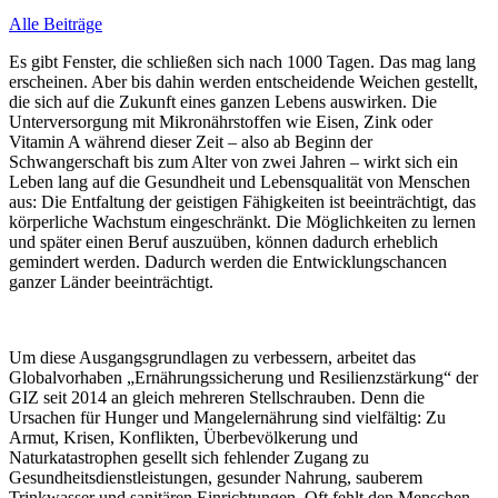
Alle Beiträge
Es gibt Fenster, die schließen sich nach 1000 Tagen. Das mag lang
erscheinen. Aber bis dahin werden entscheidende Weichen gestellt,
die sich auf die Zukunft eines ganzen Lebens auswirken. Die
Unterversorgung mit Mikronährstoffen wie Eisen, Zink oder
Vitamin A während dieser Zeit – also ab Beginn der
Schwangerschaft bis zum Alter von zwei Jahren – wirkt sich ein
Leben lang auf die Gesundheit und Lebensqualität von Menschen
aus: Die Entfaltung der geistigen Fähigkeiten ist beeinträchtigt, das
körperliche Wachstum eingeschränkt. Die Möglichkeiten zu lernen
und später einen Beruf auszuüben, können dadurch erheblich
gemindert werden. Dadurch werden die Entwicklungschancen
ganzer Länder beeinträchtigt.
Um diese Ausgangsgrundlagen zu verbessern, arbeitet das
Globalvorhaben „Ernährungssicherung und Resilienzstärkung“ der
GIZ seit 2014 an gleich mehreren Stellschrauben. Denn die
Ursachen für Hunger und Mangelernährung sind vielfältig: Zu
Armut, Krisen, Konflikten, Überbevölkerung und
Naturkatastrophen gesellt sich fehlender Zugang zu
Gesundheitsdienstleistungen, gesunder Nahrung, sauberem
Trinkwasser und sanitären Einrichtungen. Oft fehlt den Menschen