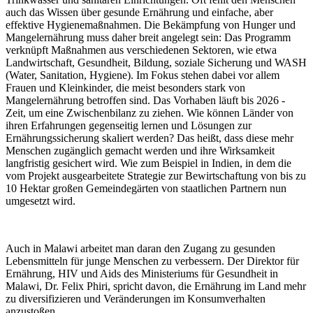
auch das Wissen über gesunde Ernährung und einfache, aber
effektive Hygienemaßnahmen. Die Bekämpfung von Hunger und
Mangelernährung muss daher breit angelegt sein: Das Programm
verknüpft Maßnahmen aus verschiedenen Sektoren, wie etwa
Landwirtschaft, Gesundheit, Bildung, soziale Sicherung und WASH
(Water, Sanitation, Hygiene). Im Fokus stehen dabei vor allem
Frauen und Kleinkinder, die meist besonders stark von
Mangelernährung betroffen sind. Das Vorhaben läuft bis 2026 -
Zeit, um eine Zwischenbilanz zu ziehen. Wie können Länder von
ihren Erfahrungen gegenseitig lernen und Lösungen zur
Ernährungssicherung skaliert werden? Das heißt, dass diese mehr
Menschen zugänglich gemacht werden und ihre Wirksamkeit
langfristig gesichert wird. Wie zum Beispiel in Indien, in dem die
vom Projekt ausgearbeitete Strategie zur Bewirtschaftung von bis zu
10 Hektar großen Gemeindegärten von staatlichen Partnern nun
umgesetzt wird.
Auch in Malawi arbeitet man daran den Zugang zu gesunden
Lebensmitteln für junge Menschen zu verbessern. Der Direktor für
Ernährung, HIV und Aids des Ministeriums für Gesundheit in
Malawi, Dr. Felix Phiri, spricht davon, die Ernährung im Land mehr
zu diversifizieren und Veränderungen im Konsumverhalten
anzustoßen.