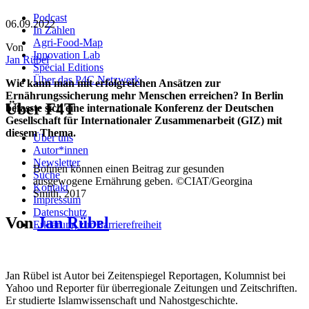
Podcast
06.09.2022
In Zahlen
Agri-Food-Map
Von
Innovation Lab
Jan Rübel
Special Editions
Über das P4C Netzwerk
Wie kann man mit erfolgreichen Ansätzen zur
Ernährungssicherung mehr Menschen erreichen? In Berlin
Über F4T
befasste sich eine internationale Konferenz der Deutschen
Gesellschaft für Internationaler Zusammenarbeit (GIZ) mit
diesem Thema.
Über uns
Autor*innen
Newsletter
Bohnen können einen Beitrag zur gesunden
Suche
ausgewogene Ernährung geben. ©CIAT/Georgina
Kontakt
Smith, 2017
Impressum
Datenschutz
Von
Jan Rübel
Erklärung zur Barrierefreiheit
Jan Rübel ist Autor bei Zeitenspiegel Reportagen, Kolumnist bei
Yahoo und Reporter für überregionale Zeitungen und Zeitschriften.
Er studierte Islamwissenschaft und Nahostgeschichte.