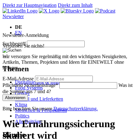
Direkt zur Hauptnavigation
Direkt zum Inhalt
Newsletter
DE
EN
Newsletter-Anmeldung
Suchbegriff
Verpassen Sie nichts!
Wir versorgen Sie regelmäßig mit den wichtigsten Neuigkeiten,
Artikeln, Themen, Projekten und Ideen für EINEWELT ohne
Themen
Hunger.
E-Mail-Adresse
Digitalisierung & Innovation
Pflichtfeld
Sicherheitsfrage
*
Was ist
Food Systems
die Summe aus 7 und 4?
Gender
Abonnieren
Handel und Lieferketten
Klima
Bitte beachten Sie unsere
Datenschutzerklärung.
Menschen & Perspektiven
Politics
Wie Ernährungssicherung
Alle Beiträge
skaliert wird
Räume