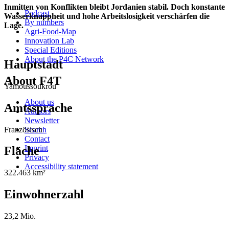
Inmitten von Konflikten bleibt Jordanien stabil. Doch konstante
Podcast
Wasserknappheit und hohe Arbeitslosigkeit verschärfen die
By numbers
Lage.
Agri-Food-Map
Innovation Lab
Special Editions
About the P4C Network
Hauptstadt
About F4T
Yamoussoukrou
About us
Amtssprache
Authors
Newsletter
Französisch
Search
Contact
Imprint
Fläche
Privacy
Accessibility statement
322.463 km²
Einwohnerzahl
23,2 Mio.