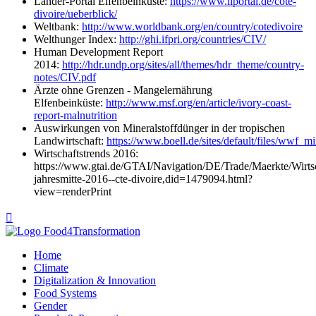
Länder-Portal Elfenbeinküste:
https://www.liportal.de/cote-
divoire/ueberblick/
Weltbank:
http://www.worldbank.org/en/country/cotedivoire
Welthunger Index:
http://ghi.ifpri.org/countries/CIV/
Human Development Report
2014:
http://hdr.undp.org/sites/all/themes/hdr_theme/country-
notes/CIV.pdf
Ärzte ohne Grenzen - Mangelernährung
Elfenbeinküste:
http://www.msf.org/en/article/ivory-coast-
report-malnutrition
Auswirkungen von Mineralstoffdünger in der tropischen
Landwirtschaft:
https://www.boell.de/sites/default/files/wwf
Wirtschaftstrends 2016:
https://www.gtai.de/GTAI/Navigation/DE/Trade/Maerkte/Wirtscha
jahresmitte-2016--cte-divoire,did=1479094.html?
view=renderPrint

Home
Climate
Digitalization & Innovation
Food Systems
Gender