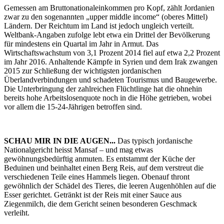
Gemessen am Bruttonationaleinkommen pro Kopf, zählt Jordanien
zwar zu den sogenannten „upper middle income“ (oberes Mittel)
Ländern. Der Reichtum im Land ist jedoch ungleich verteilt.
Weltbank-Angaben zufolge lebt etwa ein Drittel der Bevölkerung
für mindestens ein Quartal im Jahr in Armut. Das
Wirtschaftswachstum von 3,1 Prozent 2014 fiel auf etwa 2,2 Prozent
im Jahr 2016. Anhaltende Kämpfe in Syrien und dem Irak zwangen
2015 zur Schließung der wichtigsten jordanischen
Überlandverbindungen und schadeten Tourismus und Baugewerbe.
Die Unterbringung der zahlreichen Flüchtlinge hat die ohnehin
bereits hohe Arbeitslosenquote noch in die Höhe getrieben, wobei
vor allem die 15-24-Jährigen betroffen sind.
SCHAU MIR IN DIE AUGEN...
Das typisch jordanische
Nationalgericht heisst Mansaf – und mag etwas
gewöhnungsbedürftig anmuten. Es entstammt der Küche der
Beduinen und beinhaltet einen Berg Reis, auf dem verstreut die
verschiedenen Teile eines Hammels liegen. Obenauf thront
gewöhnlich der Schädel des Tieres, die leeren Augenhöhlen auf die
Esser gerichtet. Getränkt ist der Reis mit einer Sauce aus
Ziegenmilch, die dem Gericht seinen besonderen Geschmack
verleiht.