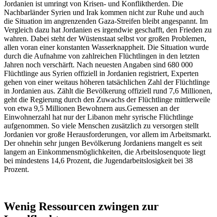
Jordanien ist umringt von Krisen- und Konfliktherden. Die
Nachbarländer Syrien und Irak kommen nicht zur Ruhe und auch
die Situation im angrenzenden Gaza-Streifen bleibt angespannt. Im
Vergleich dazu hat Jordanien es irgendwie geschafft, den Frieden zu
wahren. Dabei steht der Wüstenstaat selbst vor großen Problemen,
allen voran einer konstanten Wasserknappheit. Die Situation wurde
durch die Aufnahme von zahlreichen Flüchtlingen in den letzten
Jahren noch verschärft. Nach neuesten Angaben sind 680 000
Flüchtlinge aus Syrien offiziell in Jordanien registriert, Experten
gehen von einer weitaus höheren tatsächlichen Zahl der Flüchtlinge
in Jordanien aus. Zählt die Bevölkerung offiziell rund 7,6 Millionen,
geht die Regierung durch den Zuwachs der Flüchtlinge mittlerweile
von etwa 9,5 Millionen Bewohnern aus.Gemessen an der
Einwohnerzahl hat nur der Libanon mehr syrische Flüchtlinge
aufgenommen. So viele Menschen zusätzlich zu versorgen stellt
Jordanien vor große Herausforderungen, vor allem im Arbeitsmarkt.
Der ohnehin sehr jungen Bevölkerung Jordaniens mangelt es seit
langem an Einkommensmöglichkeiten, die Arbeitslosenquote liegt
bei mindestens 14,6 Prozent, die Jugendarbeitslosigkeit bei 38
Prozent.
Wenig Ressourcen zwingen zur