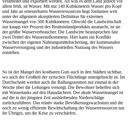
verarbeitet und exportiert werden. An was es dem Land jedoch vor
allem fehlt, ist Wasser. Mit nur 140 Kubikmetern Wasser pro Kopf
und Jahr an erneuerbaren Wasserressourcen liegt Jordanien weit
unter der allgemein akzeptierten Definition für extremen
Wassermangel von 500 Kubikmetern. Obwohl die Landwirtschaft
nur knapp vier Prozent des Bruttoinlandprodukts ausmacht, ist sie
der größte Wasserverbraucher. Die Landwirte beanspruchen fast
zwei Drittel des Wasseraufkommens. Hier kann ein Konflikt
zwischen der eigenen Nahrungsmittelsicherung, der kommunalen
Wasserversorgung und der industriellen Nutzung des Wassers
entstehen.
So ist der Mangel des kostbaren Guts auch in den Städten sichtbar,
wo auch der Großteil der syrischen Flüchtlinge untergebracht ist. Im
Durchschnitt werden auch die Ballungszentren nur einmal in der
Woche über die Leitungen versorgt. Die Bewohner behelfen sich
mit Wassertanks auf den Hausdächern. Der akute Wassermangel ist
auf die in der jüngsten Zeit ausbleibenden Niederschläge
zurückzuführen. Das relativ starke Bevölkerungswachstum und die
noch zu wenig effiziente Bewirtschaftung der Wasserressourcen tun
ihr Übriges, um die Krise zu verschärfen.