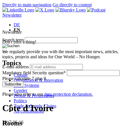
Directly to main navigation
Go directly to content
Newsletter
DE
EN
Newsletter
Search term
Don't miss a thing!
We regularly provide you with the most important news, articles,
topics, projects and ideas for One World – No Hunger.
Topics
E-mail address
Mandatory field
Security question
*
Climate
Please calculate 7 plus 9.
Digitalization & Innovation
Subscribe
Food Systems
Gender
Please also refer to our
data protection declaration.
People & Perspectives
Politics
Côte d'Ivoire
Trade & Supply Chains
All contributions
Rooms
2017-06-16