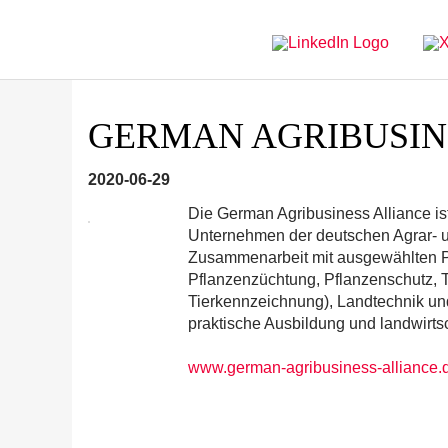
Directly
Go
to
directly
main
to
navigation
content
GERMAN AGRIBUSIN
2020-06-29
Die German Agribusiness Alliance is
Unternehmen der deutschen Agrar- und
Zusammenarbeit mit ausgewählten Pa
Pflanzenzüchtung, Pflanzenschutz, Tie
Tierkennzeichnung), Landtechnik u
praktische Ausbildung und landwirtsc
www.german-agribusiness-alliance.