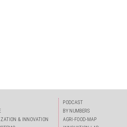
PODCAST
E
BY NUMBERS
IZATION & INNOVATION
AGRI-FOOD-MAP