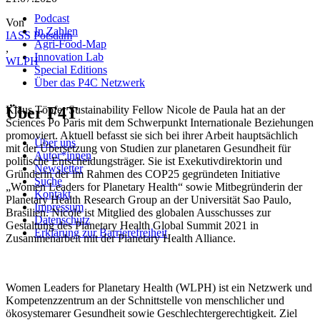
Podcast
Von
In Zahlen
IASS Potsdam
Agri-Food-Map
,
Innovation Lab
WLPH
Special Editions
Über das P4C Netzwerk
Über F4T
Klaus Töpfer Sustainability Fellow
Nicole de Paula
hat an der
Sciences Po Paris mit dem Schwerpunkt Internationale Beziehungen
promoviert. Aktuell befasst sie sich bei ihrer Arbeit hauptsächlich
Über uns
mit der Übersetzung von Studien zur planetaren Gesundheit für
Autor*innen
politische Entscheidungsträger. Sie ist Exekutivdirektorin und
Newsletter
Gründerin der im Rahmen des COP25 gegründeten Initiative
Suche
„Women Leaders for Planetary Health“ sowie Mitbegründerin der
Kontakt
Planetary Health Research Group an der Universität Sao Paulo,
Impressum
Brasilien. Nicole ist Mitglied des globalen Ausschusses zur
Datenschutz
Gestaltung des Planetary Health Global Summit 2021 in
Erklärung zur Barrierefreiheit
Zusammenarbeit mit der Planetary Health Alliance.
Women Leaders for Planetary Health (WLPH) ist ein Netzwerk und
Kompetenzzentrum an der Schnittstelle von menschlicher und
ökosystemarer Gesundheit sowie Geschlechtergerechtigkeit. Ziel