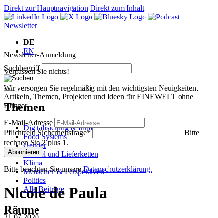
Direkt zur Hauptnavigation
Direkt zum Inhalt
Newsletter
DE
EN
Newsletter-Anmeldung
Suchbegriff
Verpassen Sie nichts!
Wir versorgen Sie regelmäßig mit den wichtigsten Neuigkeiten,
Artikeln, Themen, Projekten und Ideen für EINEWELT ohne
Themen
Hunger.
E-Mail-Adresse
Digitalisierung & Innovation
Pflichtfeld
Sicherheitsfrage
*
Bitte
Food Systems
rechnen Sie 2 plus 1.
Gender
Abonnieren
Handel und Lieferketten
Klima
Bitte beachten Sie unsere
Datenschutzerklärung.
Menschen & Perspektiven
Politics
Nicole de Paula
Alle Beiträge
Räume
21.07.2020