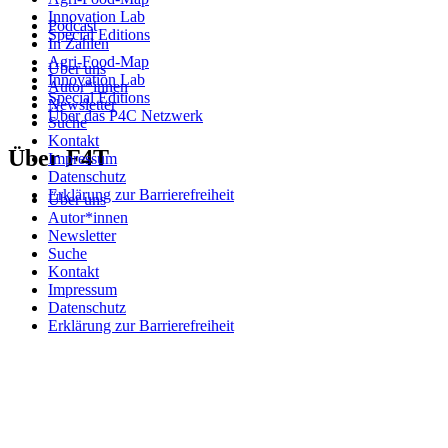
Innovation Lab
Podcast
Special Editions
In Zahlen
Agri-Food-Map
Über uns
Innovation Lab
Autor*innen
Special Editions
Newsletter
Über das P4C Netzwerk
Suche
Kontakt
Über F4T
Impressum
Datenschutz
Erklärung zur Barrierefreiheit
Über uns
Autor*innen
Newsletter
Suche
Kontakt
Impressum
Datenschutz
Erklärung zur Barrierefreiheit