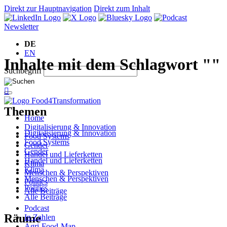
Direkt zur Hauptnavigation
Direkt zum Inhalt
Newsletter
DE
EN
Inhalte mit dem Schlagwort ""
Suchbegriff

Themen
Home
Digitalisierung & Innovation
Digitalisierung & Innovation
Food Systems
Food Systems
Gender
Gender
Handel und Lieferketten
Handel und Lieferketten
Klima
Klima
Menschen & Perspektiven
Menschen & Perspektiven
Politics
Politics
Alle Beiträge
Alle Beiträge
Podcast
Räume
In Zahlen
Agri-Food-Map