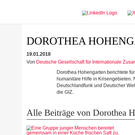
Direkt
Direkt
zur
zum
Hauptnavigation
Inhalt
DOROTHEA HOHENG
19.01.2018
Von
Deutsche Gesellschaft für Internationale Zus
Dorothea Hohengarten berichtete fü
humanitäre Hilfe in Krisengebieten
Deutschlandfunk und Deutscher Welle 
die GIZ.
Alle Beiträge von Dorothea 