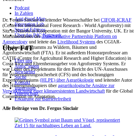
Podcast
In Zahlen
Agri-Food-Map
Dr. Fergus Sinclair ist leitender Wissenschaftler bei
CIFOR-ICRAF
Innovation Lab
(Center for International Forest Research - World Agroforestry) mit
Special Editions
Sitz in Nairobi in Kooperation mit der Bangor University, UK. Er ist
Über das P4C Netzwerk
Miteinberufener der
Transformative Partnership Platform on
Agroecology
und leitete das
Livelihood Systems
des CGIAR-
Über F4T
Forschungsprogramms zu Wäldern, Bäumen und
Agroforstwirtschaft (FTA). Er ist außerdem Honorarprofessor am
CATIE (Centre for Agricultural Research and Higher Education) in
Über uns
Costa Rica und Ehrenherausgeber von Agroforestry Systems. Er
Autor*innen
war Leiter des Projektteams für den Bericht des UN-Ausschusses
Newsletter
für Welternährungssicherheit (CFS) und des hochrangigen
Suche
Expertengremiums
(HLPE) über Agrarökologie
und leitender Autor
Kontakt
des Hintergrundpapiers über
agrarökologische Ansätze zur
Impressum
Verwirklichung einer klimaresistenten Landwirtschaft
für die Global
Datenschutz
Commission on Adaptation.
Erklärung zur Barrierefreiheit
Alle Beiträge von Dr. Fergus Sinclair