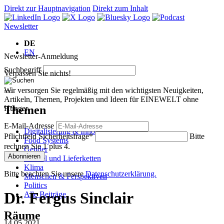
Direkt zur Hauptnavigation
Direkt zum Inhalt
Newsletter
DE
EN
Newsletter-Anmeldung
Suchbegriff
Verpassen Sie nichts!
Wir versorgen Sie regelmäßig mit den wichtigsten Neuigkeiten,
Artikeln, Themen, Projekten und Ideen für EINEWELT ohne
Themen
Hunger.
E-Mail-Adresse
Digitalisierung & Innovation
Pflichtfeld
Sicherheitsfrage
*
Bitte
Food Systems
rechnen Sie 1 plus 4.
Gender
Abonnieren
Handel und Lieferketten
Klima
Bitte beachten Sie unsere
Datenschutzerklärung.
Menschen & Perspektiven
Politics
Dr. Fergus Sinclair
Alle Beiträge
Räume
14.05.2021