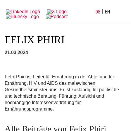
Direkt
Direkt
zur
zum
Hauptnavigation
Inhalt
DE
EN
FELIX PHIRI
21.03.2024
Felix Phiri ist Leiter für Ernährung in der Abteilung für
Ernährung, HIV und AIDS des malawischen
Gesundheitsministeriums. Er ist zuständig für politische
und technische Beratung, Führung, Aufsicht und
hochrangige Interessenvertretung für
Ernährungsprogramme.
Alle Beiträge von Felix Phiri