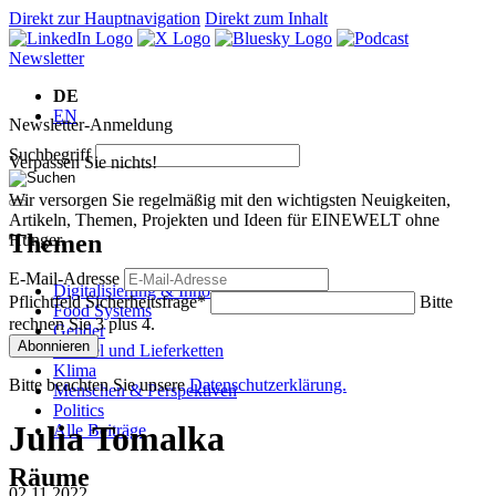
Direkt zur Hauptnavigation
Direkt zum Inhalt
Newsletter
DE
EN
Newsletter-Anmeldung
Suchbegriff
Verpassen Sie nichts!
Wir versorgen Sie regelmäßig mit den wichtigsten Neuigkeiten,
Artikeln, Themen, Projekten und Ideen für EINEWELT ohne
Themen
Hunger.
E-Mail-Adresse
Digitalisierung & Innovation
Pflichtfeld
Sicherheitsfrage
*
Bitte
Food Systems
rechnen Sie 3 plus 4.
Gender
Abonnieren
Handel und Lieferketten
Klima
Bitte beachten Sie unsere
Datenschutzerklärung.
Menschen & Perspektiven
Politics
Julia Tomalka
Alle Beiträge
Räume
02.11.2022