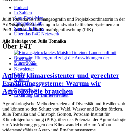
Podcast
In Zahlen
Agri-Food-Map
Julia Tomalka ist Humangeografin und Projektkoordinatorin in der
Innovation Lab
Arbeitsgruppe Anpassung in landwirtschaftlichen Systemen am
Special Editions
Potsdam-Institut für Klimafolgenforschung (PIK).
Über das P4C Netzwerk
Alle Beiträge von Julia Tomalka
Über F4T
Über uns
Autor*innen
Newsletter
Aufbau klimaresistenter und gerechter
Suche
Kontakt
Ernährungssysteme: Warum wir
Impressum
Agroökologie brauchen
Datenschutz
Erklärung zur Barrierefreiheit
Agrarökologische Methoden zielen auf Diversität und Resilienz ab
und können so den Schutz von Wald, Wasser und Boden fördern.
Julia Tomalka und Christoph Gornott, Potsdam-Institut für
Klimafolgenforschung (PIK), über das Potenzial der Agrarökologie
zur Absicherung gegen den Klimawandel und zum Aufbau
widerstandsfähiger Agrar- und Ernährungssysteme.