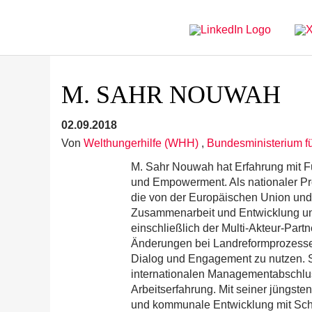
Direkt
Direkt
zur
zum
Hauptnavigation
Inhalt
M. SAHR NOUWAH
02.09.2018
Von
Welthungerhilfe (WHH)
,
Bundesministerium fü
M. Sahr Nouwah hat Erfahrung mit F
und Empowerment. Als nationaler Pro
die von der Europäischen Union und 
Zusammenarbeit und Entwicklung unt
einschließlich der Multi-Akteur-Part
Änderungen bei Landreformprozessen
Dialog und Engagement zu nutzen. S
internationalen Managementabschlus
Arbeitserfahrung. Mit seiner jüngsten
und kommunale Entwicklung mit Sch