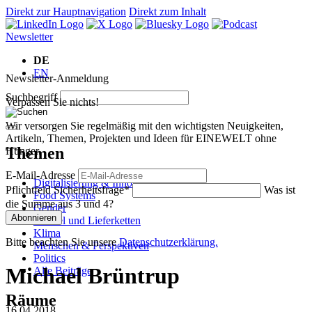
Direkt zur Hauptnavigation
Direkt zum Inhalt
Newsletter
DE
EN
Newsletter-Anmeldung
Suchbegriff
Verpassen Sie nichts!
Wir versorgen Sie regelmäßig mit den wichtigsten Neuigkeiten,
Artikeln, Themen, Projekten und Ideen für EINEWELT ohne
Themen
Hunger.
E-Mail-Adresse
Digitalisierung & Innovation
Pflichtfeld
Sicherheitsfrage
*
Was ist
Food Systems
die Summe aus 3 und 4?
Gender
Abonnieren
Handel und Lieferketten
Klima
Bitte beachten Sie unsere
Datenschutzerklärung.
Menschen & Perspektiven
Politics
Michael Brüntrup
Alle Beiträge
Räume
16.04.2018