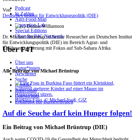
Podcast
Von
In Zahlen
Deutsches Institut für Entwicklungspolitik (DIE)
Agri-Food-Map
Innovation Lab
Special Editions
Über das P4C Netzwerk
Dr. Michael Brüntrup ist Senior Researcher am Deutschen Institut
für Entwicklungspolitik (DIE) im Bereich Agrar- und
Über F4T
Ernährungssicherung mit Fokus auf Sub-Sahara Afrika
Über uns
Autor*innen
Alle Beiträge von Michael Brüntrup
Newsletter
Suche
Kontakt
Impressum
Datenschutz
Burkina-Faso. © Michael Jooß, GIZ
Erklärung zur Barrierefreiheit
Auf die Seuche darf kein Hunger folgen!
Ein Beitrag von Michael Brüntrup (DIE)
Auch wenn COVID-19 die Gesundheit der Menschheit bedroht,