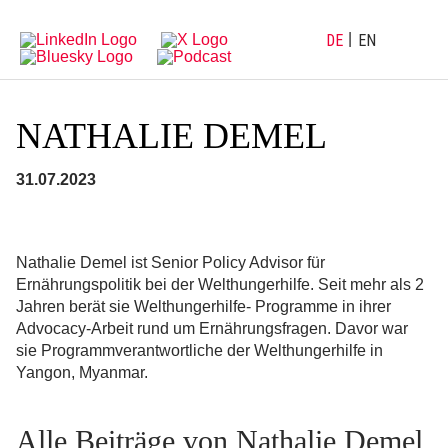
Direkt
Direkt
zur
zum
Hauptnavigation
Inhalt
DE
EN
NATHALIE DEMEL
31.07.2023
Nathalie Demel ist Senior Policy Advisor für
Ernährungspolitik bei der Welthungerhilfe. Seit mehr als 2
Jahren berät sie Welthungerhilfe- Programme in ihrer
Advocacy-Arbeit rund um Ernährungsfragen. Davor war
sie Programmverantwortliche der Welthungerhilfe in
Yangon, Myanmar.
Alle Beiträge von Nathalie Demel