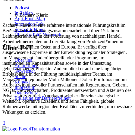
Podcast
In Zahlen
© Zachary Kiarie
Agri-Food-Map
Innovation Lab
Zachary Kiarie ist eine erfahrene internationale Führungskraft im
Special Editions
Bereich der Entwicklungszusammenarbeit mit über 15 Jahren
Über das P4C Netzwerk
Leitungserfahrung in der Förderung von nachhaltigem Handel,
Arbeitnehmerrechten und der Stärkung von Produzent*innen in
Über F4T
Afrika, dem Nahen Osten und Europa. Er verfügt über
ausgewiesene Expertise in der Entwicklung regionaler Strategien,
im Management länderübergreifender Programme, im
Über uns
institutionellen Kapazitätsaufbau sowie in der Umsetzung
Autor*innen
geberfinanzierter Projekte. Zudem blickt er auf eine langjährige
Newsletter
Erfolgsbilanz in der Führung multidisziplinärer Teams, im
Suche
Management regionaler Multi-Millionen-Dollar-Portfolios und im
Kontakt
Aufbau wirkungsvoller Partnerschaften mit Regierungen, Gebern,
Impressum
NGOs, Gewerkschaften, Produzentennetzwerken und Akteuren des
Datenschutz
Privatsektors zurück. Anerkannt wird er für seine strategische
Erklärung zur Barrierefreiheit
Weitsicht, operative Exzellenz und seine Fähigkeit, globale
Rahmenwerke mit regionalen Realitäten zu verbinden, um messbare
Wirkungen zu erzielen.
