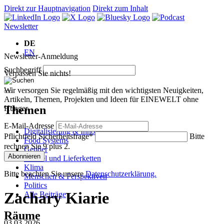
Direkt zur Hauptnavigation
Direkt zum Inhalt
Newsletter
DE
EN
Newsletter-Anmeldung
Suchbegriff
Verpassen Sie nichts!
Wir versorgen Sie regelmäßig mit den wichtigsten Neuigkeiten,
Artikeln, Themen, Projekten und Ideen für EINEWELT ohne
Themen
Hunger.
E-Mail-Adresse
Digitalisierung & Innovation
Pflichtfeld
Sicherheitsfrage
*
Bitte
Food Systems
rechnen Sie 9 plus 2.
Gender
Abonnieren
Handel und Lieferketten
Klima
Bitte beachten Sie unsere
Datenschutzerklärung.
Menschen & Perspektiven
Politics
Zachary Kiarie
Alle Beiträge
Räume
03.03.2026