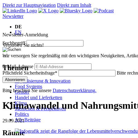
Direkt zur Hauptnavigation
Direkt zum Inhalt
Newsletter
DE
EN
Newsletter-Anmeldung
Suchbegriff
Verpassen Sie nichts!
Wir versorgen Sie regelmäßig mit den wichtigsten Neuigkeiten, Art
Themen
E-Mail-Adresse
Pflichtfeld
Sicherheitsfrage
*
Bitte rechn
Abonnieren
Digitalisierung & Innovation
Food Systems
Bitte beachten Sie unsere
Datenschutzerklärung.
Gender
Handel und Lieferketten
Klimawandel und Nahrungsmitt
Klima
Menschen & Perspektiven
Politics
Alle Beiträge
29.09.2021
Räume