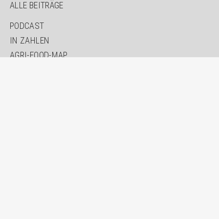
ALLE BEITRÄGE
PODCAST
IN ZAHLEN
AGRI-FOOD-MAP
INNOVATION LAB
SPECIAL EDITIONS
ÜBER UNS
AUTOR*INNEN
NEWSLETTER
SUCHE
KONTAKT
IMPRESSUM
DATENSCHUTZ
ERKLÄRUNG ZUR BARRIEREFREIHEIT