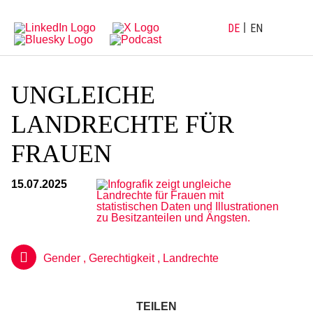
Direkt
Direkt
zur
zum
Hauptnavigation
Inhalt
DE
EN
UNGLEICHE
LANDRECHTE FÜR
FRAUEN
15.07.2025
Gender
,
Gerechtigkeit
,
Landrechte
TEILEN