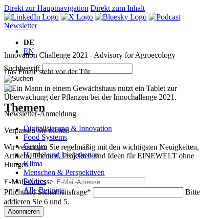
Direkt zur Hauptnavigation
Direkt zum Inhalt
Newsletter
DE
EN
Innovation Challenge 2021 - Advisory for Agroecology
Suchbegriff
Das Finale steht vor der Tür
Themen
Newsletter-Anmeldung
Digitalisierung & Innovation
Verpassen Sie nichts!
Food Systems
Gender
Wir versorgen Sie regelmäßig mit den wichtigsten Neuigkeiten,
Handel und Lieferketten
Artikeln, Themen, Projekten und Ideen für EINEWELT ohne
Klima
Hunger.
Menschen & Perspektiven
Politics
E-Mail-Adresse
Alle Beiträge
Pflichtfeld
Sicherheitsfrage
*
Bitte
addieren Sie 6 und 5.
Räume
Abonnieren