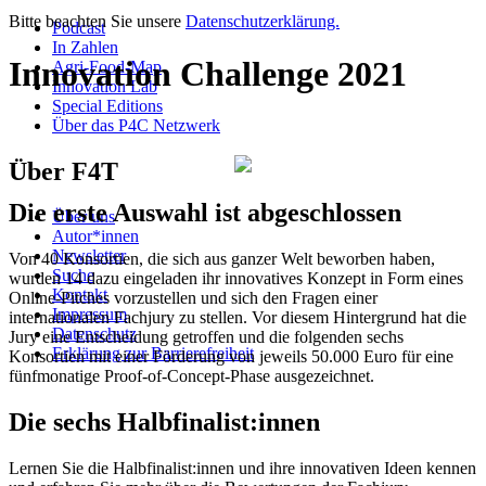
Bitte beachten Sie unsere
Datenschutzerklärung.
Podcast
In Zahlen
Innovation Challenge 2021
Agri-Food-Map
Innovation Lab
Special Editions
Über das P4C Netzwerk
Über F4T
Die erste Auswahl ist abgeschlossen
Über uns
Autor*innen
Newsletter
Von 40 Konsortien, die sich aus ganzer Welt beworben haben,
Suche
wurden 14 dazu eingeladen ihr innovatives Konzept in Form eines
Kontakt
Online-Pitches vorzustellen und sich den Fragen einer
Impressum
internationalen Fachjury zu stellen. Vor diesem Hintergrund hat die
Datenschutz
Jury eine Entscheidung getroffen und die folgenden sechs
Erklärung zur Barrierefreiheit
Konsortien mit einer Förderung von jeweils 50.000 Euro für eine
fünfmonatige Proof-of-Concept-Phase ausgezeichnet.
Die sechs Halbfinalist:innen
Lernen Sie die Halbfinalist:innen und ihre innovativen Ideen kennen