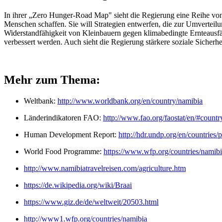
In ihrer „Zero Hunger-Road Map" sieht die Regierung eine Reihe vo
Menschen schaffen. Sie will Strategien entwerfen, die zur Umverteil
Widerstandfähigkeit von Kleinbauern gegen klimabedingte Ernteausfäl
verbessert werden. Auch sieht die Regierung stärkere soziale Sicher
Mehr zum Thema:
Weltbank:
http://www.worldbank.org/en/country/namibia
Länderindikatoren FAO:
http://www.fao.org/faostat/en/#countr
Human Development Report:
http://hdr.undp.org/en/countries
World Food Programme:
https://www.wfp.org/countries/namib
http://www.namibiatravelreisen.com/agriculture.htm
https://de.wikipedia.org/wiki/Braai
https://www.giz.de/de/weltweit/20503.html
http://www1.wfp.org/countries/namibia