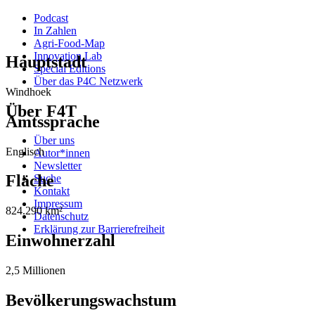
Podcast
In Zahlen
Agri-Food-Map
Innovation Lab
Hauptstadt
Special Editions
Über das P4C Netzwerk
Windhoek
Über F4T
Amtssprache
Über uns
Englisch
Autor*innen
Newsletter
Fläche
Suche
Kontakt
Impressum
824.290 km²
Datenschutz
Erklärung zur Barrierefreiheit
Einwohnerzahl
2,5 Millionen
Bevölkerungswachstum