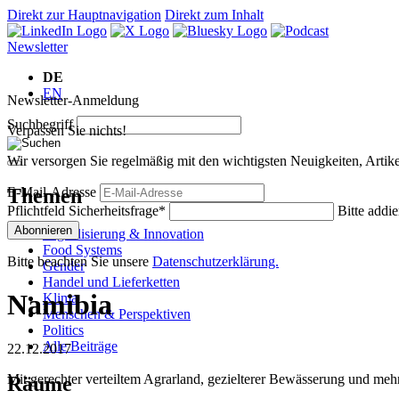
Direkt zur Hauptnavigation
Direkt zum Inhalt
Newsletter
DE
EN
Newsletter-Anmeldung
Suchbegriff
Verpassen Sie nichts!
Wir versorgen Sie regelmäßig mit den wichtigsten Neuigkeiten, Art
Themen
E-Mail-Adresse
Pflichtfeld
Sicherheitsfrage
*
Bitte addie
Abonnieren
Digitalisierung & Innovation
Food Systems
Bitte beachten Sie unsere
Datenschutzerklärung.
Gender
Handel und Lieferketten
Namibia
Klima
Menschen & Perspektiven
Politics
Alle Beiträge
22.12.2017
Mit gerechter verteiltem Agrarland, gezielterer Bewässerung und mehr
Räume