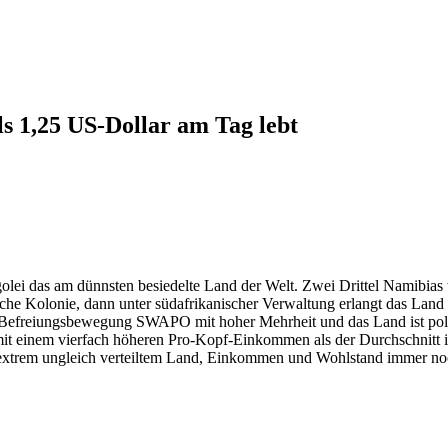
ls 1,25 US-Dollar am Tag lebt
olei das am dünnsten besiedelte Land der Welt. Zwei Drittel Namibia
sche Kolonie, dann unter südafrikanischer Verwaltung erlangt das La
 Befreiungsbewegung SWAPO mit hoher Mehrheit und das Land ist politi
d mit einem vierfach höheren Pro-Kopf-Einkommen als der Durchschnitt
extrem ungleich verteiltem Land, Einkommen und Wohlstand immer noc