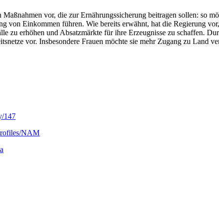
n Maßnahmen vor, die zur Ernährungssicherung beitragen sollen: so mö
ung von Einkommen führen. Wie bereits erwähnt, hat die Regierung vor
le zu erhöhen und Absatzmärkte für ihre Erzeugnisse zu schaffen. Durc
heitsnetze vor. Insbesondere Frauen möchte sie mehr Zugang zu Land ve
y/147
/profiles/NAM
ia