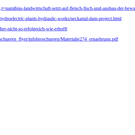
t=namibias-landwirtschaft-setzt-auf-fleisch-fisch-und-ausbau-der-be
hydroelectric-plants-hydraulic-works/neckartal-dam-project.html
her-nicht-so-erfolgreich-wie-erhofft
schueren_flyer/infobroschueren/Materialie274_ernaehrung.pdf