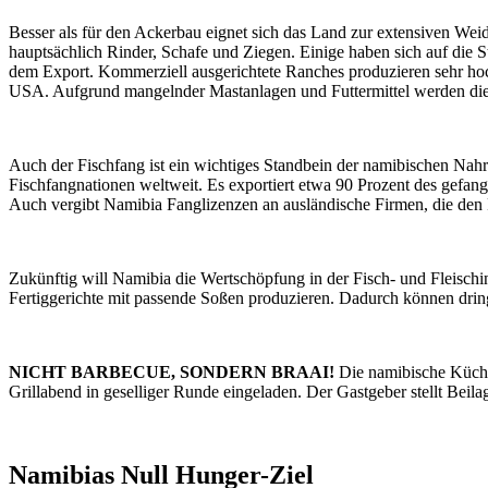
Besser als für den Ackerbau eignet sich das Land zur extensiven We
hauptsächlich Rinder, Schafe und Ziegen. Einige haben sich auf die S
dem Export. Kommerziell ausgerichtete Ranches produzieren sehr ho
USA. Aufgrund mangelnder Mastanlagen und Futtermittel werden die Ti
Auch der Fischfang ist ein wichtiges Standbein der namibischen Nah
Fischfangnationen weltweit. Es exportiert etwa 90 Prozent des gefan
Auch vergibt Namibia Fanglizenzen an ausländische Firmen, die den F
Zukünftig will Namibia die Wertschöpfung in der Fisch- und Fleischi
Fertiggerichte mit passende Soßen produzieren. Dadurch können dringe
NICHT BARBECUE, SONDERN BRAAI!
Die namibische Küche 
Grillabend in geselliger Runde eingeladen. Der Gastgeber stellt Beilag
Namibias Null Hunger-Ziel