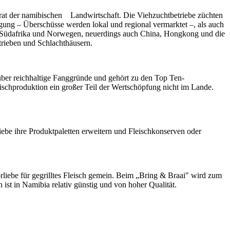
grat der namibischen Landwirtschaft. Die Viehzuchtbetriebe züchten
rgung – Überschüsse werden lokal und regional vermarktet –, als auch
d Südafrika und Norwegen, neuerdings auch China, Hongkong und die
trieben und Schlachthäusern.
über reichhaltige Fanggründe und gehört zu den Top Ten-
eischproduktion ein großer Teil der Wertschöpfung nicht im Lande.
iebe ihre Produktpaletten erweitern und Fleischkonserven oder
rliebe für gegrilltes Fleisch gemein. Beim „Bring & Braai" wird zum
 ist in Namibia relativ günstig und von hoher Qualität.