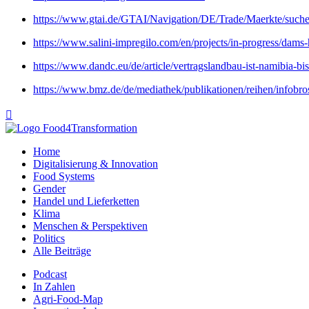
https://www.gtai.de/GTAI/Navigation/DE/Trade/Maerkte/suche,
https://www.salini-impregilo.com/en/projects/in-progress/dams-
https://www.dandc.eu/de/article/vertragslandbau-ist-namibia-bis
https://www.bmz.de/de/mediathek/publikationen/reihen/infobro

Home
Digitalisierung & Innovation
Food Systems
Gender
Handel und Lieferketten
Klima
Menschen & Perspektiven
Politics
Alle Beiträge
Podcast
In Zahlen
Agri-Food-Map