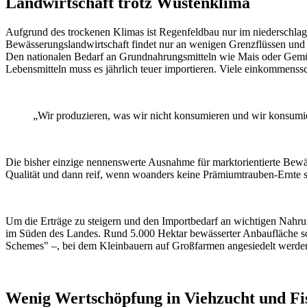
Landwirtschaft trotz Wüstenklima
Aufgrund des trockenen Klimas ist Regenfeldbau nur im niederschla
Bewässerungslandwirtschaft findet nur an wenigen Grenzflüssen und
Den nationalen Bedarf an Grundnahrungsmitteln wie Mais oder Gemüs
Lebensmitteln muss es jährlich teuer importieren. Viele einkommens
„Wir produzieren, was wir nicht konsumieren und wir konsumie
Die bisher einzige nennenswerte Ausnahme für marktorientierte Bewä
Qualität und dann reif, wenn woanders keine Prämiumtrauben-Ernte sta
Um die Erträge zu steigern und den Importbedarf an wichtigen Nahru
im Süden des Landes. Rund 5.000 Hektar bewässerter Anbaufläche so
Schemes" –, bei dem Kleinbauern auf Großfarmen angesiedelt werden,
Wenig Wertschöpfung in Viehzucht und Fi