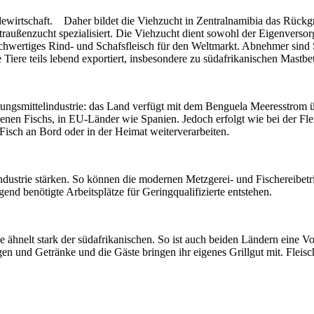
idewirtschaft. Daher bildet die Viehzucht in Zentralnamibia das Rück
traußenzucht spezialisiert. Die Viehzucht dient sowohl der Eigenverso
chwertiges Rind- und Schafsfleisch für den Weltmarkt. Abnehmer sin
ere teils lebend exportiert, insbesondere zu südafrikanischen Mastbe
rungsmittelindustrie: das Land verfügt mit dem Benguela Meeresstrom 
genen Fischs, in EU-Länder wie Spanien. Jedoch erfolgt wie bei der Fl
isch an Bord oder in der Heimat weiterverarbeiten.
ndustrie stärken. So können die modernen Metzgerei- und Fischereibetr
nd benötigte Arbeitsplätze für Geringqualifizierte entstehen.
ähnelt stark der südafrikanischen. So ist auch beiden Ländern eine Vo
en und Getränke und die Gäste bringen ihr eigenes Grillgut mit. Fleisch