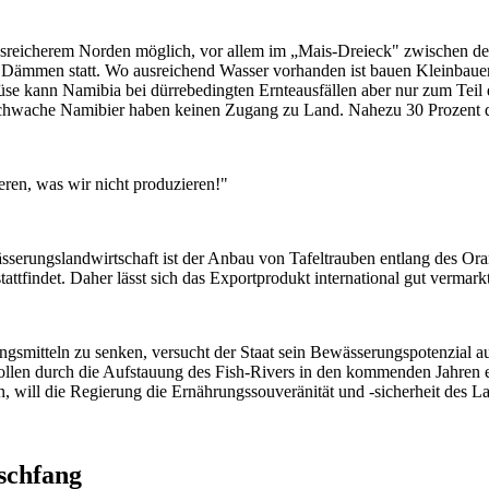
gsreicherem Norden möglich, vor allem im „Mais-Dreieck" zwischen de
 Dämmen statt. Wo ausreichend Wasser vorhanden ist bauen Kleinbaue
e kann Namibia bei dürrebedingten Ernteausfällen aber nur zum Teil
schwache Namibier haben keinen Zugang zu Land. Nahezu 30 Prozent de
ren, was wir nicht produzieren!"
sserungslandwirtschaft ist der Anbau von Tafeltrauben entlang des Ora
ttfindet. Daher lässt sich das Exportprodukt international gut vermark
ngsmitteln zu senken, versucht der Staat sein Bewässerungspotenzial 
llen durch die Aufstauung des Fish-Rivers in den kommenden Jahren e
 will die Regierung die Ernährungssouveränität und -sicherheit des La
schfang