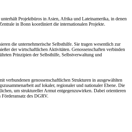
 unterhält Projektbüros in Asien, Afrika und Lateinamerika, in denen
ntrale in Bonn koordiniert die internationalen Projekte.
ren die unternehmerische Selbsthilfe. Sie tragen wesentlich zur
nießer der wirtschaftlichen Aktivitäten. Genossenschaften verbinden
ührten Prinzipien der Selbsthilfe, Selbstverwaltung und
mit verbundenen genossenschaftlichen Strukturen in ausgewählten
ngszusammenarbeit auf lokaler, regionaler und nationaler Ebene. Die
ichen, um struktureller Armut entgegenzuwirken. Dabei orientieren
en Förderansatz des DGRV.