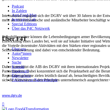
Podcast
In Zahlen
Agri-Food-Map
International engagiert sich der DGRV seit über 30 Jahren in der Ent
Innovation Lab
mehr als 100 einheimische und ausländische Mitarbeiter beschäftigt 
Special Editions
Über das P4C Netzwerk
Selbsthilfeansätze können die Lebensbedingungen armer Bevölkerungsg
Über F4T
Entwicklung eines Landes bei, weil sie auf lokaler Initiative und Wir
die Vorteile dezentraler Aktivitäten mit den Stärken einer regionalen
Über uns
Selbstverantwortung sind dabei von entscheidender Bedeutung.
Autor*innen
Newsletter
Suche
Daher unterstützt die AIB des DGRV mit ihren internationalen Proje
Kontakt
Partnerländern. Dabei konzentriert sich die Projektarbeit auf die Ber
Impressum
Regionalprogramme zielen letztlich darauf ab, benachteiligten Bevö
Datenschutz
sich die Aktivitäten an den Prinzipien unternehmerisch ausgerichte
Erklärung zur Barrierefreiheit
www.dgrv.de
