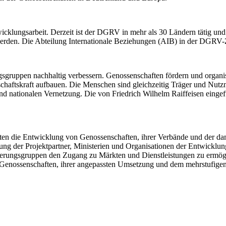
wicklungsarbeit. Derzeit ist der DGRV in mehr als 30 Ländern tätig und
werden. Die Abteilung Internationale Beziehungen (AIB) in der DGRV-Ze
ruppen nachhaltig verbessern. Genossenschaften fördern und organisie
tschaftskraft aufbauen. Die Menschen sind gleichzeitig Träger und Nutz
 und nationalen Vernetzung. Die von Friedrich Wilhelm Raiffeisen eingef
kten die Entwicklung von Genossenschaften, ihrer Verbände und der da
atung der Projektpartner, Ministerien und Organisationen der Entwicklu
lkerungsgruppen den Zugang zu Märkten und Dienstleistungen zu ermögl
ter Genossenschaften, ihrer angepassten Umsetzung und dem mehrstufig