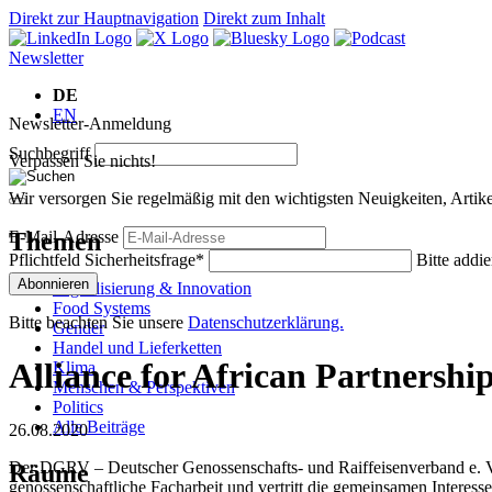
Direkt zur Hauptnavigation
Direkt zum Inhalt
Newsletter
DE
EN
Newsletter-Anmeldung
Suchbegriff
Verpassen Sie nichts!
Wir versorgen Sie regelmäßig mit den wichtigsten Neuigkeiten, Art
Themen
E-Mail-Adresse
Pflichtfeld
Sicherheitsfrage
*
Bitte addie
Abonnieren
Digitalisierung & Innovation
Food Systems
Bitte beachten Sie unsere
Datenschutzerklärung.
Gender
Handel und Lieferketten
Alliance for African Partnershi
Klima
Menschen & Perspektiven
Politics
Alle Beiträge
26.08.2020
Der DGRV – Deutscher Genossenschafts- und Raiffeisenverband e. V.
Räume
genossenschaftliche Facharbeit und vertritt die gemeinsamen Interes