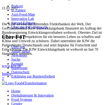
Podcast
11.01.2017
In Zahlen
Agri-Food-Map
Innovation Lab
Special Editions
Die KfW ist eine der führenden Förderbanken der Welt. Der
Über das P4C Netzwerk
Geschäftsbereich KfW Entwicklungsbank finanziert im Auftrag der
Bundesregierung Entwicklungsvorhaben weltweit. Oberstes Ziel ist
Über F4T
es, Menschen Perspektiven für ein besseres Leben zu schaffen und
Klima und Umwelt zu schützen. Dabei unterstützt die KfW die
Partnerländer Deutschlands und setzt Impulse für Fortschritt und
Über uns
Entwicklung. Die KfW Entwicklungsbank ist weltweit an fast 70
Autor*innen
Standorten vertreten.
Newsletter
Suche
Kontakt
www.kfw.de
Impressum
Datenschutz
Indien
Erklärung zur Barrierefreiheit

Home
Digitalisierung & Innovation
Food Systems
Gender