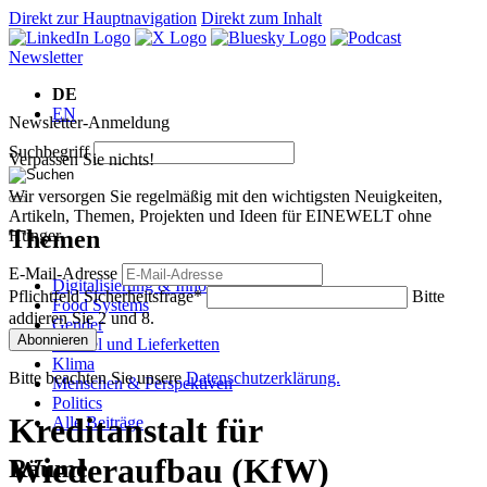
Direkt zur Hauptnavigation
Direkt zum Inhalt
Newsletter
DE
EN
Newsletter-Anmeldung
Suchbegriff
Verpassen Sie nichts!
Wir versorgen Sie regelmäßig mit den wichtigsten Neuigkeiten,
Artikeln, Themen, Projekten und Ideen für EINEWELT ohne
Themen
Hunger.
E-Mail-Adresse
Digitalisierung & Innovation
Pflichtfeld
Sicherheitsfrage
*
Bitte
Food Systems
addieren Sie 2 und 8.
Gender
Abonnieren
Handel und Lieferketten
Klima
Bitte beachten Sie unsere
Datenschutzerklärung.
Menschen & Perspektiven
Politics
Kreditanstalt für
Alle Beiträge
Wiederaufbau (KfW)
Räume