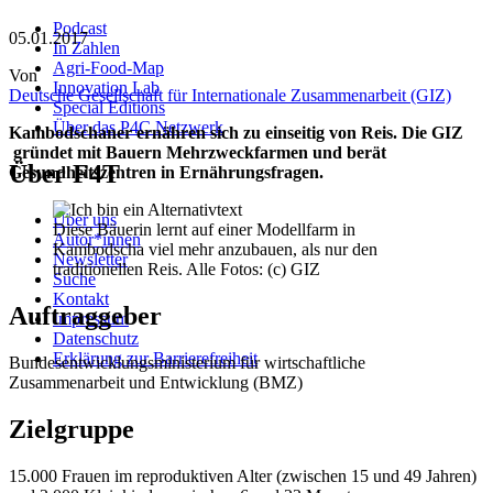
Podcast
05.01.2017
In Zahlen
Agri-Food-Map
Von
Innovation Lab
Deutsche Gesellschaft für Internationale Zusammenarbeit (GIZ)
Special Editions
Über das P4C Netzwerk
Kambodschaner ernähren sich zu einseitig von Reis. Die GIZ
gründet mit Bauern Mehrzweckfarmen und berät
Über F4T
Gesundheitszentren in Ernährungsfragen.
Über uns
Diese Bäuerin lernt auf einer Modellfarm in
Autor*innen
Kambodscha viel mehr anzubauen, als nur den
Newsletter
traditionellen Reis. Alle Fotos: (c) GIZ
Suche
Kontakt
Auftraggeber
Impressum
Datenschutz
Erklärung zur Barrierefreiheit
Bundesentwicklungsministerium für wirtschaftliche
Zusammenarbeit und Entwicklung (BMZ)
Zielgruppe
15.000 Frauen im reproduktiven Alter (zwischen 15 und 49 Jahren)