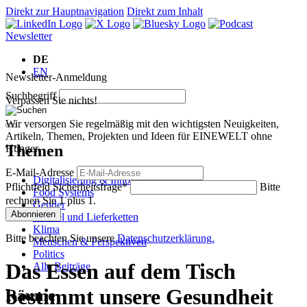
Direkt zur Hauptnavigation
Direkt zum Inhalt
Newsletter
DE
EN
Newsletter-Anmeldung
Suchbegriff
Verpassen Sie nichts!
Wir versorgen Sie regelmäßig mit den wichtigsten Neuigkeiten,
Artikeln, Themen, Projekten und Ideen für EINEWELT ohne
Themen
Hunger.
E-Mail-Adresse
Digitalisierung & Innovation
Pflichtfeld
Sicherheitsfrage
*
Bitte
Food Systems
rechnen Sie 1 plus 1.
Gender
Abonnieren
Handel und Lieferketten
Klima
Bitte beachten Sie unsere
Datenschutzerklärung.
Menschen & Perspektiven
Politics
Das Essen auf dem Tisch
Alle Beiträge
bestimmt unsere Gesundheit
Räume