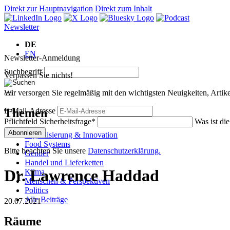
Direkt zur Hauptnavigation
Direkt zum Inhalt
Newsletter
DE
EN
Newsletter-Anmeldung
Suchbegriff
Verpassen Sie nichts!
Wir versorgen Sie regelmäßig mit den wichtigsten Neuigkeiten, Art
Themen
E-Mail-Adresse
Pflichtfeld
Sicherheitsfrage
*
Was ist di
Abonnieren
Digitalisierung & Innovation
Food Systems
Bitte beachten Sie unsere
Datenschutzerklärung.
Gender
Handel und Lieferketten
Dr. Lawrence Haddad
Klima
Menschen & Perspektiven
Politics
Alle Beiträge
20.07.2021
Räume