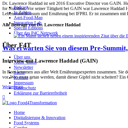
Dr. Lawrence Haddad ist seit 2016 Executive Director von GAIN. Heu
Podcast
for Nutrition. Vor seiner Tätigkeit bei GAIN war Lawrence Haddad Ha
In Zahlen
Lebensmittelkonsum und Ernährung bei IFPRI. Er ist zusammen mit D
Agri-Food-Map
Innovation Lab
Alle Beiträge von Dr. Lawrence Haddad
Special Editions
Über das P4C Netzwerk
Über F4T
Was erwarten Sie von diesem Pre-Summit
Über uns
Interview mit Lawrence Haddad (GAIN)
Autor*innen
Newsletter
In Rom kommen aus aller Welt Ernährungsexperten zusammen. Sie des
Suche
vor. Was muss getan werden, damit dieser Gipfel nicht scheitert? Ein
Kontakt
Impressum
Weiterlesen
Datenschutz
Erklärung zur Barrierefreiheit

Home
Digitalisierung & Innovation
Food Systems
Gender