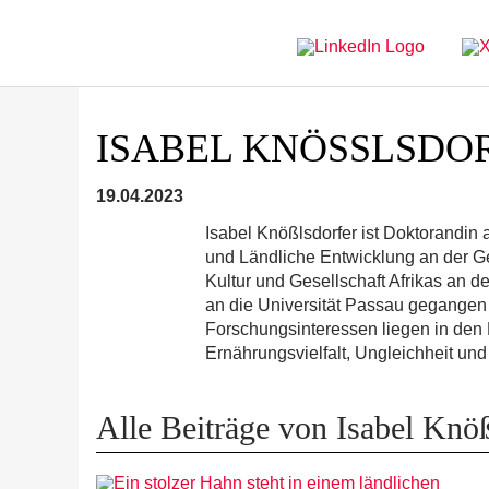
Direkt
Direkt
zur
zum
Hauptnavigation
Inhalt
ISABEL KNÖSSLSDOR
19.04.2023
Isabel Knößlsdorfer ist Doktorandin 
und Ländliche Entwicklung an der Ge
Kultur und Gesellschaft Afrikas an der
an die Universität Passau gegangen 
Forschungsinteressen liegen in den
Ernährungsvielfalt, Ungleichheit und
Alle Beiträge von Isabel Knöß