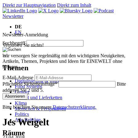
Direkt zur Hauptnavigation
Direkt zum Inhalt
Newsletter
DE
EN
Newsletter-Anmeldung
Suchbegriff
Verpassen Sie nichts!
Wir versorgen Sie regelmäßig mit den wichtigsten Neuigkeiten,
Artikeln, Themen, Projekten und Ideen für EINEWELT ohne
Themen
Hunger.
E-Mail-Adresse
Digitalisierung & Innovation
Pflichtfeld
Sicherheitsfrage
*
Bitte
Food Systems
addieren Sie 2 und 5.
Gender
Abonnieren
Handel und Lieferketten
Klima
Bitte beachten Sie unsere
Datenschutzerklärung.
Menschen & Perspektiven
Politics
Jes Weigelt
Alle Beiträge
Räume
23.04.2018