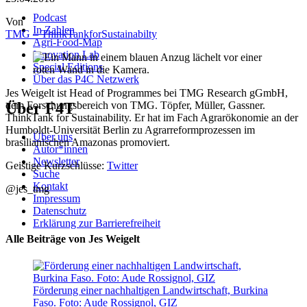
Podcast
Von
In Zahlen
TMG – ThinkTankforSustainabilty
Agri-Food-Map
Innovation Lab
Special Editions
Über das P4C Netzwerk
Jes Weigelt ist Head of Programmes bei TMG Research gGmbH,
Über F4T
dem Forschungsbereich von TMG. Töpfer, Müller, Gassner.
ThinkTank for Sustainability. Er hat im Fach Agrarökonomie an der
Humboldt-Universität Berlin zu Agrarreformprozessen im
Über uns
brasilianischen Amazonas promoviert.
Autor*innen
Newsletter
Geistige Kurzschlüsse:
Twitter
Suche
Kontakt
@jes_tmg
Impressum
Datenschutz
Erklärung zur Barrierefreiheit
Alle Beiträge von Jes Weigelt
Förderung einer nachhaltigen Landwirtschaft, Burkina
Faso. Foto: Aude Rossignol, GIZ