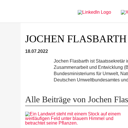
Direkt
Direkt
zur
zum
Hauptnavigation
Inhalt
JOCHEN FLASBARTH
18.07.2022
Jochen Flasbarth ist Staatssekretär 
Zusammenarbeit und Entwicklung (BM
Bundesministeriums für Umwelt, Natu
Deutschen Umweltbundesamtes und 
Alle Beiträge von Jochen Flas