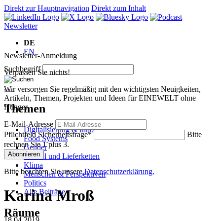
Direkt zur Hauptnavigation
Direkt zum Inhalt
Newsletter
DE
EN
Newsletter-Anmeldung
Suchbegriff
Verpassen Sie nichts!
Wir versorgen Sie regelmäßig mit den wichtigsten Neuigkeiten,
Artikeln, Themen, Projekten und Ideen für EINEWELT ohne
Themen
Hunger.
E-Mail-Adresse
Digitalisierung & Innovation
Pflichtfeld
Sicherheitsfrage
*
Bitte
Food Systems
rechnen Sie 1 plus 3.
Gender
Abonnieren
Handel und Lieferketten
Klima
Bitte beachten Sie unsere
Datenschutzerklärung.
Menschen & Perspektiven
Politics
Karina Mroß
Alle Beiträge
Räume
18.04.2019