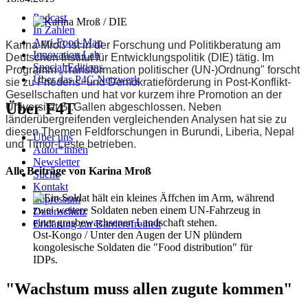
Podcast
In Zahlen
Agri-Food-Map
Karina Mroß ist in der Forschung und Politikberatung am
Innovation Lab
Deutschen Institut für Entwicklungspolitik (DIE) tätig. Im
Special Editions
Programm „Transformation politischer (UN-)Ordnung" forscht
Über das P4C Netzwerk
sie zu Friedens- und Demokratieförderung in Post-Konflikt-
Gesellschaften und hat vor kurzem ihre Promotion an der
Über F4T
Universität St.Gallen abgeschlossen. Neben
länderübergreifenden vergleichenden Analysen hat sie zu
diesen Themen Feldforschungen in Burundi, Liberia, Nepal
Über uns
und Timor-Leste betrieben.
Autor*innen
Newsletter
Alle Beiträge von Karina Mroß
Suche
Kontakt
Impressum
Datenschutz
Erklärung zur Barrierefreiheit
Ost-Kongo / Unter den Augen der UN plündern
kongolesische Soldaten die "Food distribution" für
IDPs.
"Wachstum muss allen zugute kommen"