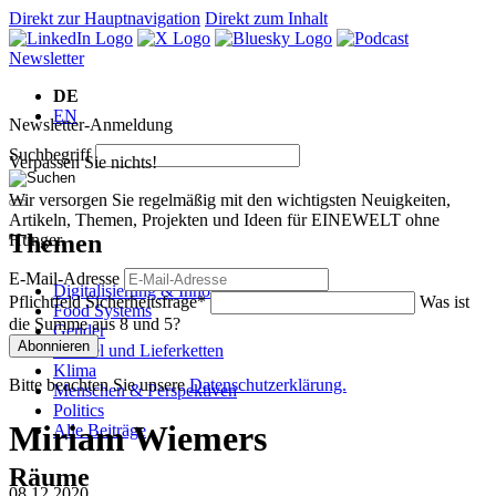
Direkt zur Hauptnavigation
Direkt zum Inhalt
Newsletter
DE
EN
Newsletter-Anmeldung
Suchbegriff
Verpassen Sie nichts!
Wir versorgen Sie regelmäßig mit den wichtigsten Neuigkeiten,
Artikeln, Themen, Projekten und Ideen für EINEWELT ohne
Themen
Hunger.
E-Mail-Adresse
Digitalisierung & Innovation
Pflichtfeld
Sicherheitsfrage
*
Was ist
Food Systems
die Summe aus 8 und 5?
Gender
Abonnieren
Handel und Lieferketten
Klima
Bitte beachten Sie unsere
Datenschutzerklärung.
Menschen & Perspektiven
Politics
Miriam Wiemers
Alle Beiträge
Räume
08.12.2020