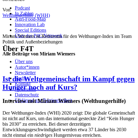
Podcast
Von
In Zahlen
Welthungerhilfe (WHH)
Agri-Food-Map
Innovation Lab
Special Editions
Über das P4C Netzwerk
Miriam Wiemers ist Referentin für den Welthunger-Index im Team
Politik und Außenbeziehungen
Über F4T
Alle Beiträge von Miriam Wiemers
Über uns
Autor*innen
Newsletter
Ist die Weltgemeinschaft im Kampf gegen
Suche
Kontakt
Hunger noch auf Kurs?
Impressum
Datenschutz
Interview mit Miriam Wiemers (Welthungerhilfe)
Erklärung zur Barrierefreiheit
Der Welthunger-Index (WHI) 2020 zeigt: Die globale Gemeinschaft
ist nicht auf Kurs, um das international gesteckte Ziel “Kein Hunger
bis 2030” zu erreichen. Bei dieser derzeitigen
Entwicklungsgeschwindigkeit werden etwa 37 Länder bis 2030
nicht einmal ein
niedriges
Hungerniveau erreichen.