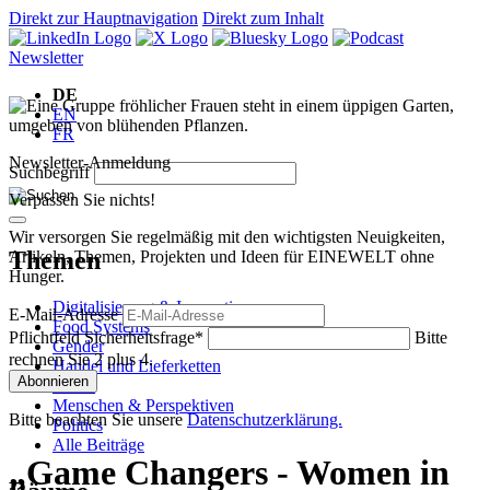
Direkt zur Hauptnavigation
Direkt zum Inhalt
Newsletter
DE
EN
FR
Newsletter-Anmeldung
Suchbegriff
Verpassen Sie nichts!
Wir versorgen Sie regelmäßig mit den wichtigsten Neuigkeiten,
Themen
Artikeln, Themen, Projekten und Ideen für EINEWELT ohne
Hunger.
Digitalisierung & Innovation
E-Mail-Adresse
Food Systems
Pflichtfeld
Sicherheitsfrage
*
Bitte
Gender
rechnen Sie 2 plus 4.
Handel und Lieferketten
Abonnieren
Klima
Menschen & Perspektiven
Bitte beachten Sie unsere
Datenschutzerklärung.
Politics
Alle Beiträge
„Game Changers - Women in