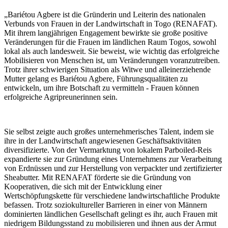
„Bariétou Agbere ist die Gründerin und Leiterin des nationalen
Verbunds von Frauen in der Landwirtschaft in Togo (RENAFAT).
Mit ihrem langjährigen Engagement bewirkte sie große positive
Veränderungen für die Frauen im ländlichen Raum Togos, sowohl
lokal als auch landesweit. Sie beweist, wie wichtig das erfolgreiche
Mobilisieren von Menschen ist, um Veränderungen voranzutreiben.
Trotz ihrer schwierigen Situation als Witwe und alleinerziehende
Mutter gelang es Bariétou Agbere, Führungsqualitäten zu
entwickeln, um ihre Botschaft zu vermitteln - Frauen können
erfolgreiche Agripreunerinnen sein.
Sie selbst zeigte auch großes unternehmerisches Talent, indem sie
ihre in der Landwirtschaft angewiesenen Geschäftsaktivitäten
diversifizierte. Von der Vermarktung von lokalem Parboiled-Reis
expandierte sie zur Gründung eines Unternehmens zur Verarbeitung
von Erdnüssen und zur Herstellung von verpackter und zertifizierter
Sheabutter. Mit RENAFAT förderte sie die Gründung von
Kooperativen, die sich mit der Entwicklung einer
Wertschöpfungskette für verschiedene landwirtschaftliche Produkte
befassen. Trotz soziokultureller Barrieren in einer von Männern
dominierten ländlichen Gesellschaft gelingt es ihr, auch Frauen mit
niedrigem Bildungsstand zu mobilisieren und ihnen aus der Armut