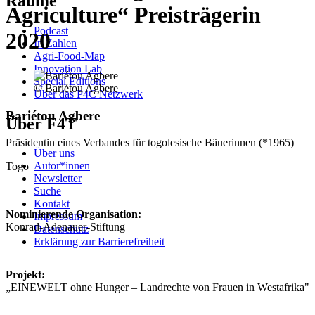
Räume
Agriculture“ Preisträgerin
Podcast
2020
In Zahlen
Agri-Food-Map
Innovation Lab
Special Editions
© Bariétou Agbere
Über das P4C Netzwerk
Bariétou Agbere
Über F4T
Präsidentin eines Verbandes für togolesische Bäuerinnen (*1965)
Über uns
Autor*innen
Togo
Newsletter
Suche
Kontakt
Nominierende Organisation:
Impressum
Konrad-Adenauer-Stiftung
Datenschutz
Erklärung zur Barrierefreiheit
Projekt:
„EINEWELT ohne Hunger – Landrechte von Frauen in Westafrika"