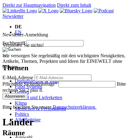
Direkt zur Hauptnavigation
Direkt zum Inhalt
Newsletter
DE
EN
Newsletter-Anmeldung
Suchbegriff
Verpassen Sie nichts!
Wir versorgen Sie regelmäßig mit den wichtigsten Neuigkeiten,
Artikeln, Themen, Projekten und Ideen für EINEWELT ohne
Themen
Hunger.
E-Mail-Adresse
Digitalisierung & Innovation
Pflichtfeld
Sicherheitsfrage
*
Bitte
Food Systems
rechnen Sie 2 plus 8.
Gender
Abonnieren
Handel und Lieferketten
Klima
Bitte beachten Sie unsere
Datenschutzerklärung.
Menschen & Perspektiven
Politics
Länder
Alle Beiträge
Räume
Auswahl