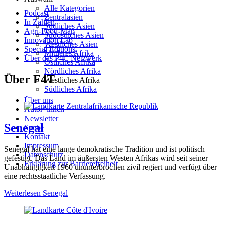
Alle Kategorien
Podcast
Zentralasien
In Zahlen
Südliches Asien
Agri-Food-Map
Südöstliches Asien
Innovation Lab
Westliches Asien
Special Editions
Mittleres Afrika
Über das P4C Netzwerk
Östliches Afrika
Nördliches Afrika
Über F4T
Westliches Afrika
Südliches Afrika
Über uns
Autor*innen
Newsletter
Senegal
Suche
Kontakt
Impressum
Senegal hat eine lange demokratische Tradition und ist politisch
Datenschutz
gefestigt. Das Land im äußersten Westen Afrikas wird seit seiner
Erklärung zur Barrierefreiheit
Unabhängigkeit 1960 ununterbrochen zivil regiert und verfügt über
eine rechtsstaatliche Verfassung.
Weiterlesen
Senegal