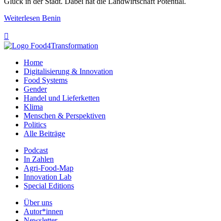
Glück in der Stadt. Dabei hat die Landwirtschaft Potential.
Weiterlesen
Benin

Home
Digitalisierung & Innovation
Food Systems
Gender
Handel und Lieferketten
Klima
Menschen & Perspektiven
Politics
Alle Beiträge
Podcast
In Zahlen
Agri-Food-Map
Innovation Lab
Special Editions
Über uns
Autor*innen
Newsletter