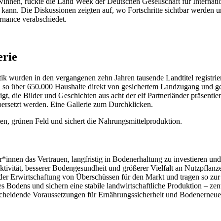
nen, rückte die Land Week der Deutschen Gesellschaft für Internati
 kann. Die Diskussionen zeigten auf, wo Fortschritte sichtbar werde
nance verabschiedet.
erie
tik
wurden in den vergangenen zehn Jahren tausende Landtitel registriert
n so über 650.000 Haushalte direkt von gesichertem Landzugang und g
gt, die Bilder und Geschichten aus acht der elf Partnerländer präsentie
übersetzt werden. Eine Gallerie zum Durchklicken.
innen das Vertrauen, langfristig in Bodenerhaltung zu investieren un
ivität, besserer Bodengesundheit und größerer Vielfalt an Nutzpflanz
 der Erwirtschaftung von Überschüssen für den Markt und tragen so zu
 Bodens und sichern eine stabile landwirtschaftliche Produktion – zent
scheidende Voraussetzungen für Ernährungssicherheit und Bodenerneue