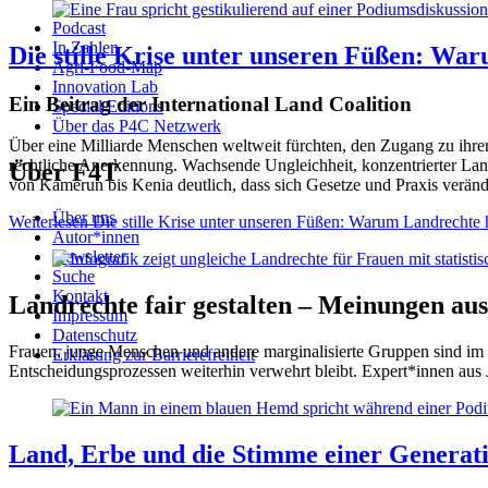
Podcast
In Zahlen
Die stille Krise unter unseren Füßen: War
Agri-Food-Map
Innovation Lab
Ein Beitrag der International Land Coalition
Special Editions
Über das P4C Netzwerk
Über eine Milliarde Menschen weltweit fürchten, den Zugang zu ihre
rechtliche Anerkennung. Wachsende Ungleichheit, konzentrierter Lan
Über F4T
von Kamerun bis Kenia deutlich, dass sich Gesetze und Praxis verände
Über uns
Weiterlesen
Die stille Krise unter unseren Füßen: Warum Landrechte h
Autor*innen
Newsletter
Suche
Kontakt
Landrechte fair gestalten – Meinungen aus
Impressum
Datenschutz
Frauen, junge Menschen und andere marginalisierte Gruppen sind im 
Erklärung zur Barrierefreiheit
Entscheidungsprozessen weiterhin verwehrt bleibt. Expert*innen aus Ju
Land, Erbe und die Stimme einer Generat