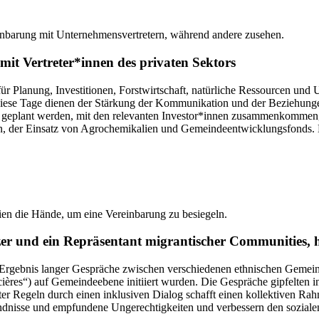
it Vertreter*innen des privaten Sektors
ür Planung, Investitionen, Forstwirtschaft, natürliche Ressourcen und
Diese Tage dienen der Stärkung der Kommunikation und der Beziehung
n geplant werden, mit den relevanten Investor*innen zusammenkommen
der Einsatz von Agrochemikalien und Gemeindeentwicklungsfonds. Das 
zer und ein Repräsentant migrantischer Communities, h
Ergebnis langer Gespräche zwischen verschiedenen ethnischen Gemein
ières“) auf Gemeindeebene initiiert wurden. Die Gespräche gipfelten 
r Regeln durch einen inklusiven Dialog schafft einen kollektiven Ra
ndnisse und empfundene Ungerechtigkeiten und verbessern den sozial