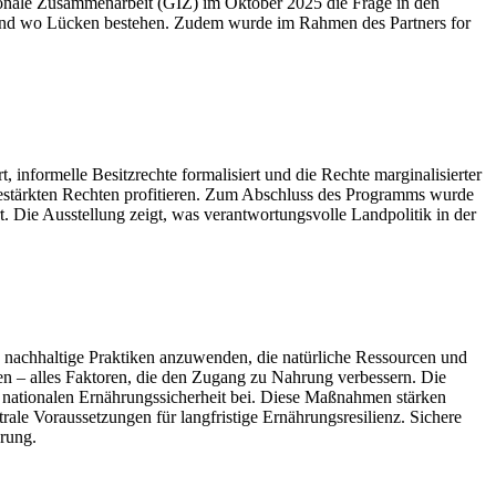
onale Zusammenarbeit (GIZ) im Oktober 2025 die Frage in den
n und wo Lücken bestehen. Zudem wurde im Rahmen des Partners for
, informelle Besitzrechte formalisiert und die Rechte marginalisierter
estärkten Rechten profitieren. Zum Abschluss des Programms wurde
rt. Die Ausstellung zeigt, was verantwortungsvolle Landpolitik in der
d nachhaltige Praktiken anzuwenden, die natürliche Ressourcen und
en – alles Faktoren, die den Zugang zu Nahrung verbessern. Die
r nationalen Ernährungssicherheit bei. Diese Maßnahmen stärken
rale Voraussetzungen für langfristige Ernährungsresilienz. Sichere
rung.