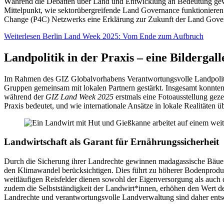
Während die Debatten über Land und Entwicklung an Bedeutung gewin
Mittelpunkt, wie sektorübergreifende Land Governance funktionieren
Change (P4C) Netzwerks eine Erklärung zur Zukunft der Land Gover
Weiterlesen
Berlin Land Week 2025: Vom Ende zum Aufbruch
Landpolitik in der Praxis – eine Bildergall
Im Rahmen des GIZ Globalvorhabens Verantwortungsvolle Landpoli
Gruppen gemeinsam mit lokalen Partnern gestärkt. Insgesamt konnte
während der
GIZ Land Week 2025
erstmals eine Fotoausstellung gezei
Praxis bedeutet, und wie internationale Ansätze in lokale Realitäten 
Landwirtschaft als Garant für Ernährungssicherheit
Durch die Sicherung ihrer Landrechte gewinnen madagassische Bäuer*
den Klimawandel berücksichtigen. Dies führt zu höherer Bodenprodukt
weitläufigen Reisfelder dienen sowohl der Eigenversorgung als auch
zudem die Selbstständigkeit der Landwirt*innen, erhöhen den Wert des
Landrechte und verantwortungsvolle Landverwaltung sind daher ent