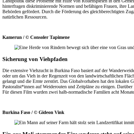
Landpolitik diese Probleme mit Hilfe von Rollenspielen in den Gemei
hinterfragen diskriminierende Normen und befähigen Frauen, ihre La
Behörden gefördert. Durch die Förderung des gleichberechtigten Zugan
natürlichen Ressourcen.
Kamerun / © Consoler Tapimene
Sicherung von Viehpfaden
Die extensive Viehzucht in Burkina Faso basiert auf der Wanderweide
oder um das Vieh in der Regenzeit von den landwirtschaftlichen Flä
gelangt und die Ernte zerstört. Das Globalvorhaben hat den lokalen 
Pastoralist*innen auf Weiderouten und Zeitpläne zu einigen. Darüber
Für diesen Film wurden zwei halb-normadische Familien acht Monate
Burkina Faso / © Gideon Vink