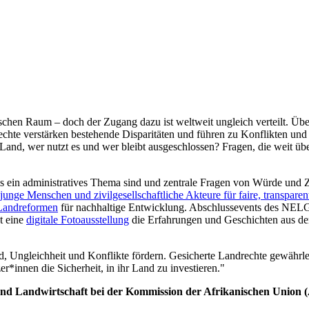
ischen Raum – doch der Zugang dazu ist weltweit ungleich verteilt. Üb
hte verstärken bestehende Disparitäten und führen zu Konflikten und
and, wer nutzt es und wer bleibt ausgeschlossen? Fragen, die weit übe
ls ein administratives Thema sind und zentrale Fragen von Würde und 
junge Menschen und zivilgesellschaftliche Akteure für faire, transpar
Landreformen
für nachhaltige Entwicklung. Abschlussevents des NEL
ht eine
digitale Fotoausstellung
die Erfahrungen und Geschichten aus der 
, Ungleichheit und Konflikte fördern. Gesicherte Landrechte gewährl
*innen die Sicherheit, in ihr Land zu investieren."
t und Landwirtschaft bei der Kommission der Afrikanischen Union