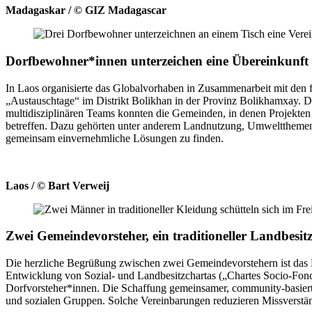
Madagaskar / © GIZ Madagascar
Dorfbewohner*innen unterzeichen eine Übereinkunft m
In Laos organisierte das Globalvorhaben in Zusammenarbeit mit den f
„Austauschtage“ im Distrikt Bolikhan in der Provinz Bolikhamxay. 
multidisziplinären Teams konnten die Gemeinden, in denen Projekte
betreffen. Dazu gehörten unter anderem Landnutzung, Umweltthemen, 
gemeinsam einvernehmliche Lösungen zu finden.
Laos / © Bart Verweij
Zwei Gemeindevorsteher, ein traditioneller Landbesit
Die herzliche Begrüßung zwischen zwei Gemeindevorstehern ist das 
Entwicklung von Sozial- und Landbesitzchartas („Chartes Socio-Fonc
Dorfvorsteher*innen. Die Schaffung gemeinsamer, community-basierte
und sozialen Gruppen. Solche Vereinbarungen reduzieren Missverstä