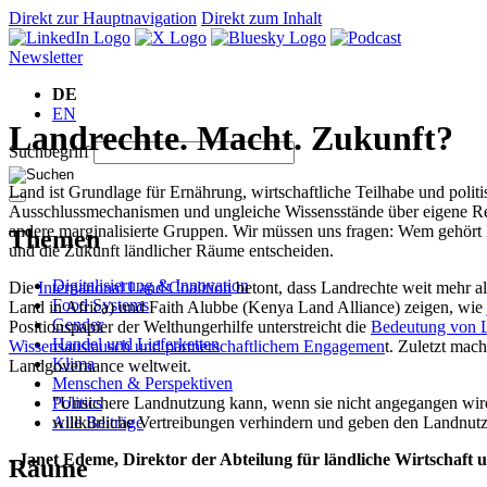
Direkt zur Hauptnavigation
Direkt zum Inhalt
Newsletter
DE
EN
Landrechte. Macht. Zukunft?
Suchbegriff
Land ist Grundlage für Ernährung, wirtschaftliche Teilhabe und polit
Ausschlussmechanismen und ungleiche Wissensstände über eigene Rec
andere marginalisierte Gruppen. Wir müssen uns fragen: Wem gehört L
Themen
und die Zukunft ländlicher Räume entscheiden.
Digitalisierung & Innovation
Die
International Land Coalition
betont, dass Landrechte weit mehr a
Food Systems
Land in Africa) und Faith Alubbe (Kenya Land Alliance) zeigen, wie
Gender
Positionspapier der Welthungerhilfe unterstreicht die
Bedeutung von 
Handel und Lieferketten
Wissensaustausch und partnerschaftlichem Engagemen
t. Zuletzt mac
Klima
Landgovernance weltweit.
Menschen & Perspektiven
Politics
"Unsichere Landnutzung kann, wenn sie nicht angegangen wird
Alle Beiträge
willkürliche Vertreibungen verhindern und geben den Landnutzer
- Janet Edeme, Direktor der Abteilung für ländliche Wirtschaf
Räume