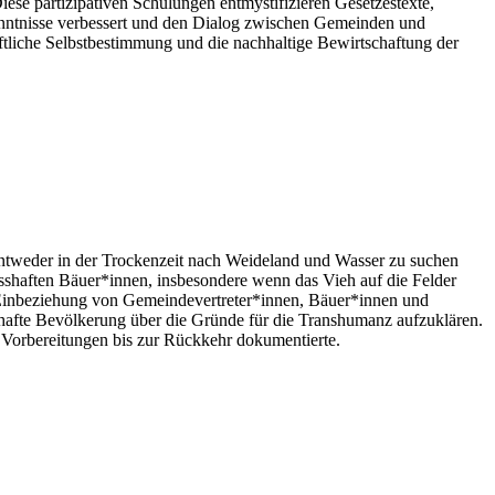
ese partizipativen Schulungen entmystifizieren Gesetzestexte,
kenntnisse verbessert und den Dialog zwischen Gemeinden und
aftliche Selbstbestimmung und die nachhaltige Bewirtschaftung der
m entweder in der Trockenzeit nach Weideland und Wasser zu suchen
sshaften Bäuer*innen, insbesondere wenn das Vieh auf die Felder
er Einbeziehung von Gemeindevertreter*innen, Bäuer*innen und
shafte Bevölkerung über die Gründe für die Transhumanz aufzuklären.
 Vorbereitungen bis zur Rückkehr dokumentierte.