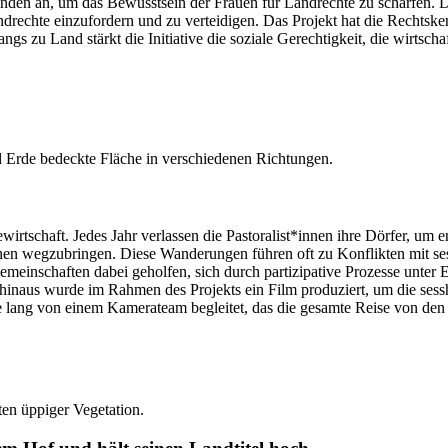
nden an, um das Bewusstsein der Frauen für Landrechte zu schärfen. Di
ndrechte einzufordern und zu verteidigen. Das Projekt hat die Rechts
gs zu Land stärkt die Initiative die soziale Gerechtigkeit, die wirtsch
wirtschaft. Jedes Jahr verlassen die Pastoralist*innen ihre Dörfer, u
chen wegzubringen. Diese Wanderungen führen oft zu Konflikten mit se
Gemeinschaften dabei geholfen, sich durch partizipative Prozesse unt
 hinaus wurde im Rahmen des Projekts ein Film produziert, um die ses
 lang von einem Kamerateam begleitet, das die gesamte Reise von den