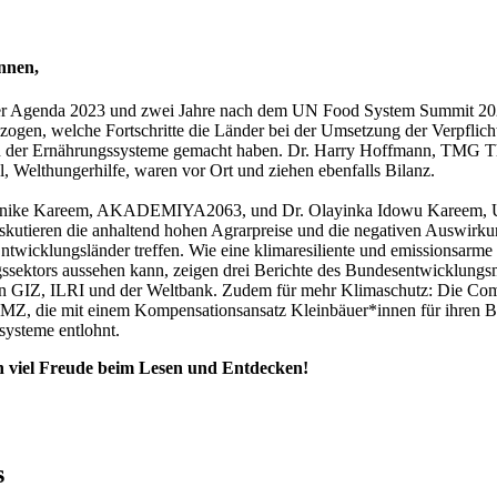
nnen,
der Agenda 2023 und zwei Jahre nach dem UN Food System Summit 20
ogen, welche Fortschritte die Länder bei der Umsetzung der Verpflich
n der Ernährungssysteme gemacht haben. Dr. Harry Hoffmann, TMG T
, Welthungerhilfe, waren vor Ort und ziehen ebenfalls Bilanz.
anike Kareem, AKADEMIYA2063, und Dr. Olayinka Idowu Kareem, Un
kutieren die anhaltend hohen Agrarpreise und die negativen Auswirku
ntwicklungsländer treffen. Wie eine klimaresiliente und emissionsarm
gssektors aussehen kann, zeigen drei Berichte des Bundesentwicklungs
n GIZ, ILRI und der Weltbank. Zudem für mehr Klimaschutz: Die 
 BMZ, die mit einem Kompensationsansatz Kleinbäuer*innen für ihren B
systeme entlohnt.
 viel Freude beim Lesen und Entdecken!
s