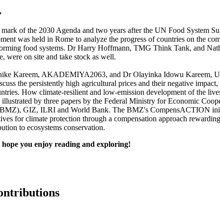
,
y mark of the 2030 Agenda and two years after the UN Food System S
ment was held in Rome to analyze the progress of countries on the co
nsforming food systems. Dr Harry Hoffmann, TMG Think Tank, and Nat
, were on site and take stock as well.
anike Kareem, AKADEMIYA2063, and Dr Olayinka Idowu Kareem, Uni
uss the persistently high agricultural prices and their negative impact, 
ntries. How climate-resilient and low-emission development of the live
s illustrated by three papers by the Federal Ministry for Economic Coop
(BMZ), GIZ, ILRI and World Bank. The BMZ's CompensACTION init
tives for climate protection through a compensation approach rewarding
ibution to ecosystems conservation.
 hope you enjoy reading and exploring!
ontributions