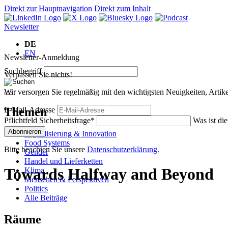
Direkt zur Hauptnavigation
Direkt zum Inhalt
Newsletter
DE
EN
Newsletter-Anmeldung
Suchbegriff
Verpassen Sie nichts!
Wir versorgen Sie regelmäßig mit den wichtigsten Neuigkeiten, Art
Themen
E-Mail-Adresse
Pflichtfeld
Sicherheitsfrage
*
Was ist di
Abonnieren
Digitalisierung & Innovation
Food Systems
Bitte beachten Sie unsere
Datenschutzerklärung.
Gender
Handel und Lieferketten
Towards Halfway and Beyond
Klima
Menschen & Perspektiven
Politics
Alle Beiträge
Räume