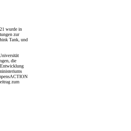
21 wurde in
tungen zur
hink Tank, und
iversität
ngen, die
e Entwicklung
ministeriums
CompensACTION
eitrag zum