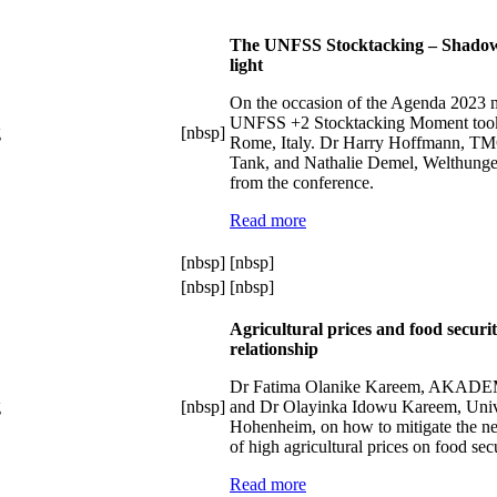
The UNFSS Stocktacking – Shadow a
light
On the occasion of the Agenda 2023 m
UNFSS +2 Stocktacking Moment took
[nbsp]
Rome, Italy. Dr Harry Hoffmann, T
Tank, and Nathalie Demel, Welthunger
from the conference.
Read more
[nbsp]
[nbsp]
[nbsp]
[nbsp]
Agricultural prices and food securi
relationship
Dr Fatima Olanike Kareem, AKAD
[nbsp]
and Dr Olayinka Idowu Kareem, Unive
Hohenheim, on how to mitigate the ne
of high agricultural prices on food secu
Read more