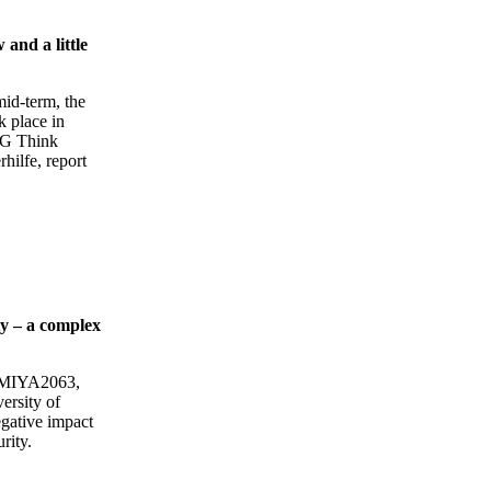
nd a little
id-term, the
 place in
MG Think
hilfe, report
ty – a complex
EMIYA2063,
rsity of
gative impact
rity.