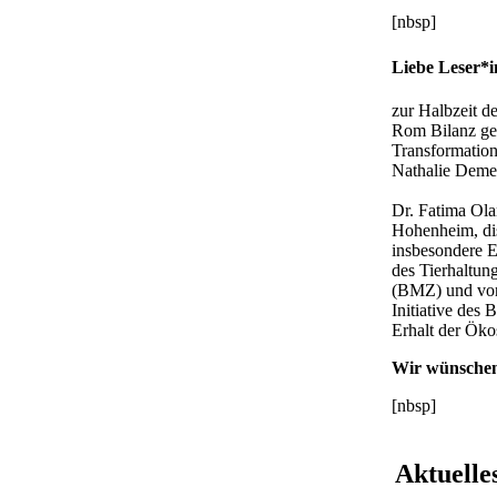
[nbsp]
Liebe Leser*i
zur Halbzeit 
Rom Bilanz gez
Transformatio
Nathalie Demel
Dr. Fatima Ol
Hohenheim, dis
insbesondere E
des Tierhaltun
(BMZ) und vo
Initiative des
Erhalt der Öko
Wir wünschen
[nbsp]
Aktuelle