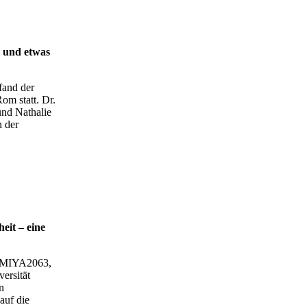
 und etwas
fand der
m statt. Dr.
nd Nathalie
n der
eit – eine
EMIYA2063,
ersität
n
auf die