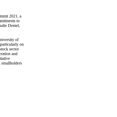
ummit 2021, a
mmitments to
halie Demel,
versity of
particularly on
stock sector
eration and
iative
 smallholders