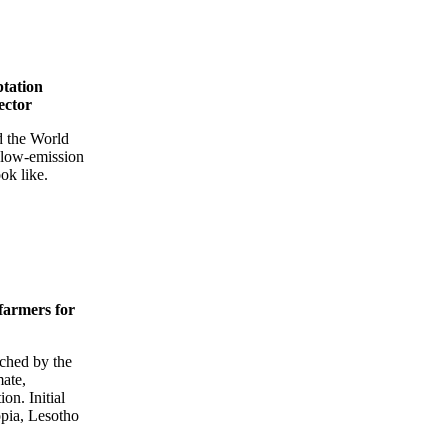
ptation
sector
d the World
 low-emission
ok like.
armers for
ched by the
mate,
on. Initial
opia, Lesotho