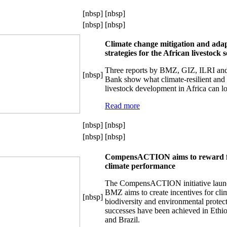
[nbsp]
[nbsp]
[nbsp]
[nbsp]
Climate change mitigation and ada
strategies for the African livestock 
Three reports by BMZ, GIZ, ILRI an
[nbsp]
Bank show what climate-resilient and
livestock development in Africa can lo
Read more
[nbsp]
[nbsp]
[nbsp]
[nbsp]
CompensACTION aims to reward f
climate performance
The CompensACTION initiative laun
BMZ aims to create incentives for cli
[nbsp]
biodiversity and environmental protecti
successes have been achieved in Ethi
and Brazil.