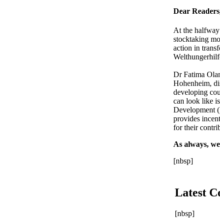
Dear Readers
At the halfwa
stocktaking mo
action in tra
Welthungerhilfe
Dr Fatima Ol
Hohenheim, disc
developing cou
can look like i
Development 
provides incen
for their contr
As always, we
[nbsp]
Latest C
[nbsp]