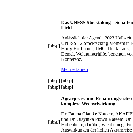
Das UNFSS Stocktaking – Schatten
Licht
Anlässlich der Agenda 2023 Halbzeit 
UNFSS +2 Stocktacking Moment in Ro
[nbsp]
Harry Hoffmann, TMG Think Tank, u
Demel, Welthungerhilfe, berichten vo
Konferenz.
Mehr erfahren
[nbsp]
[nbsp]
[nbsp]
[nbsp]
Agrarpreise und Ernährungssicherh
komplexe Wechselwirkung
Dr. Fatima Olanike Kareem, AKAD
und Dr. Olayinka Idowu Kareem, Univ
[nbsp]
Hohenheim, darüber, wie die negative
Auswirkungen der hohen Agrarpreise 