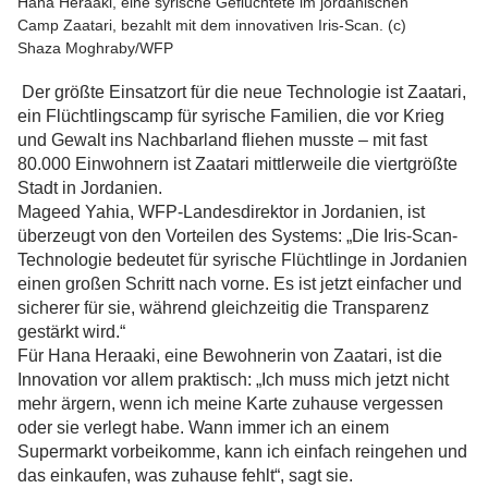
Hana Heraaki, eine syrische Geflüchtete im jordanischen
Camp Zaatari, bezahlt mit dem innovativen Iris-Scan. (c)
Shaza Moghraby/WFP
Der größte Einsatzort für die neue Technologie ist Zaatari,
ein Flüchtlingscamp für syrische Familien, die vor Krieg
und Gewalt ins Nachbarland fliehen musste – mit fast
80.000 Einwohnern ist Zaatari mittlerweile die viertgrößte
Stadt in Jordanien.
Mageed Yahia, WFP-Landesdirektor in Jordanien, ist
überzeugt von den Vorteilen des Systems: „Die Iris-Scan-
Technologie bedeutet für syrische Flüchtlinge in Jordanien
einen großen Schritt nach vorne. Es ist jetzt einfacher und
sicherer für sie, während gleichzeitig die Transparenz
gestärkt wird.“
Für Hana Heraaki, eine Bewohnerin von Zaatari, ist die
Innovation vor allem praktisch: „Ich muss mich jetzt nicht
mehr ärgern, wenn ich meine Karte zuhause vergessen
oder sie verlegt habe. Wann immer ich an einem
Supermarkt vorbeikomme, kann ich einfach reingehen und
das einkaufen, was zuhause fehlt“, sagt sie.