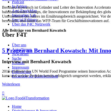
Podcast
In Zahlen
Bernhard Kowatsch ist Gründer und Leiter des Innovation Accelerato
Agri-Food-Map
bahnbrechender Startups, die Innovationen zur Bekämpfung des glob
Innovation Lab
Unternehmen des Jahres im Ernährungsbereich ausgezeichnet. Vor de
Special Editions
bereitstellt, und baute das WFP-Team für Geschäftsinnovationen auf.
Über das P4C Netzwerk
Alle Beiträge von Bernhard Kowatsch
Über F4T
Über uns
5 Fragen an Bernhard Kowatsch: Mit Inn
Autor*innen
Newsletter
Suche
Interview mit Bernhard Kowatsch
Kontakt
Impressum
2016 eröffnete das UN World Food Programme seinen Innovation Acc
Datenschutz
kann und welche Projekte bereits erfolgreich umgesetzt werden, erklä
Erklärung zur Barrierefreiheit
Weiterlesen

Home
Digitalisierung & Innovation