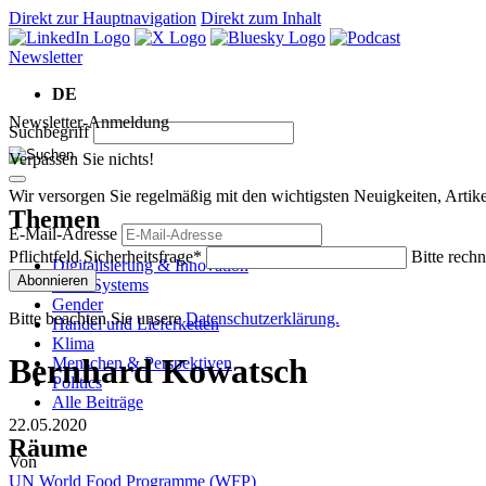
Direkt zur Hauptnavigation
Direkt zum Inhalt
Newsletter
DE
Newsletter-Anmeldung
Suchbegriff
Verpassen Sie nichts!
Wir versorgen Sie regelmäßig mit den wichtigsten Neuigkeiten, Art
Themen
E-Mail-Adresse
Pflichtfeld
Sicherheitsfrage
*
Bitte rechn
Digitalisierung & Innovation
Abonnieren
Food Systems
Gender
Bitte beachten Sie unsere
Datenschutzerklärung.
Handel und Lieferketten
Klima
Bernhard Kowatsch
Menschen & Perspektiven
Politics
Alle Beiträge
22.05.2020
Räume
Von
UN World Food Programme (WFP)