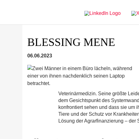
Direkt
Direkt
zur
zum
Hauptnavigation
Inhalt
BLESSING MENE
06.06.2023
Veterinärmedizin. Seine größte Leid
dem Gesichtspunkt des Systemwandel
konfrontiert sehen und dass sie um 
Tiere und der Schutz vor Krankheite
Lösung der Agrarfinanzierung – der S