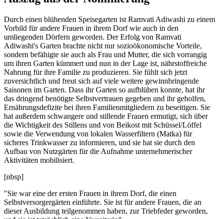
Durch einen blühenden Speisegarten ist Ramvati Adiwashi zu einem
Vorbild für andere Frauen in ihrem Dorf wie auch in den
umliegenden Dörfern geworden. Der Erfolg von Ramvati
Adiwashi's Garten brachte nicht nur sozioökonomische Vorteile,
sondern befähigte sie auch als Frau und Mutter, die sich vorrangig
um ihren Garten kümmert und nun in der Lage ist, nährstoffreiche
Nahrung für ihre Familie zu produzieren. Sie fühlt sich jetzt
zuversichtlich und freut sich auf viele weitere gewinnbringende
Saisonen im Garten. Dass ihr Garten so aufblühen konnte, hat ihr
das dringend benötigte Selbstvertrauen gegeben und ihr geholfen,
Ernährungsdefizite bei ihren Familienmitgliedern zu beseitigen. Sie
hat außerdem schwangere und stillende Frauen ermutigt, sich über
die Wichtigkeit des Stillens und von Beikost mit Schüssel/Löffel
sowie die Verwendung von lokalen Wasserfiltern (Matka) für
sicheres Trinkwasser zu informieren, und sie hat sie durch den
Aufbau von Nutzgärten für die Aufnahme unternehmerischer
Aktivitäten mobilisiert.
[
nbsp]
"Sie war eine der ersten Frauen in ihrem Dorf, die einen
Selbstversorgergärten einführte. Sie ist für andere Frauen, die an
dieser Ausbildung teilgenommen haben, zur Triebfeder geworden,