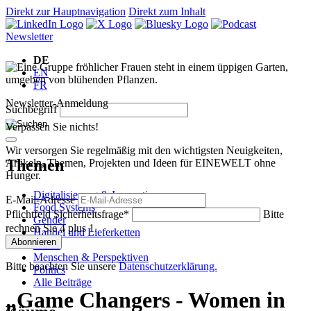
Direkt zur Hauptnavigation
Direkt zum Inhalt
Newsletter
DE
EN
FR
Newsletter-Anmeldung
Suchbegriff
Verpassen Sie nichts!
Wir versorgen Sie regelmäßig mit den wichtigsten Neuigkeiten,
Themen
Artikeln, Themen, Projekten und Ideen für EINEWELT ohne
Hunger.
Digitalisierung & Innovation
E-Mail-Adresse
Food Systems
Pflichtfeld
Sicherheitsfrage
*
Bitte
Gender
rechnen Sie 4 plus 1.
Handel und Lieferketten
Abonnieren
Klima
Menschen & Perspektiven
Bitte beachten Sie unsere
Datenschutzerklärung.
Politics
Alle Beiträge
„Game Changers - Women in