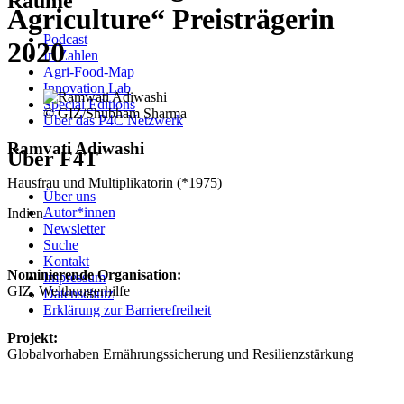
Räume
Agriculture“ Preisträgerin
Podcast
2020
In Zahlen
Agri-Food-Map
Innovation Lab
Special Editions
© GIZ/Shubham Sharma
Über das P4C Netzwerk
Ramvati Adiwashi
Über F4T
Hausfrau und Multiplikatorin (*1975)
Über uns
Autor*innen
Indien
Newsletter
Suche
Kontakt
Nominierende Organisation:
Impressum
GIZ, Welthungerhilfe
Datenschutz
Erklärung zur Barrierefreiheit
Projekt:
Globalvorhaben Ernährungssicherung und Resilienzstärkung