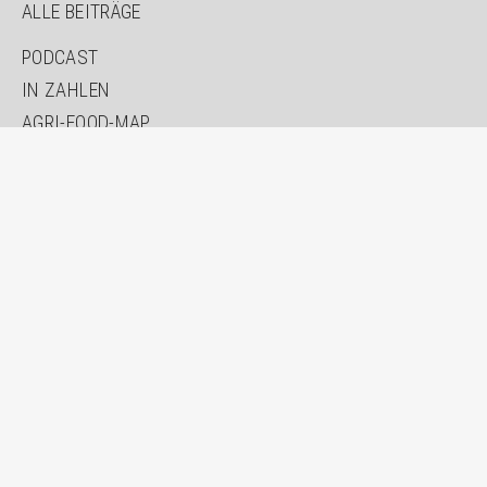
ALLE BEITRÄGE
PODCAST
IN ZAHLEN
AGRI-FOOD-MAP
INNOVATION LAB
SPECIAL EDITIONS
ÜBER UNS
AUTOR*INNEN
NEWSLETTER
SUCHE
KONTAKT
IMPRESSUM
DATENSCHUTZ
ERKLÄRUNG ZUR BARRIEREFREIHEIT