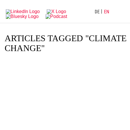
Directly
Go
to
directly
main
to
DE
EN
navigation
content
ARTICLES TAGGED "CLIMATE
CHANGE"