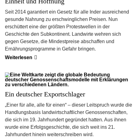
Einheit und Hoffnung
Seit 2014 garantiert ein Gesetz für alle Inder ausreichend
gesunde Nahrung zu erschwinglichen Preisen. Nun
erschüttert eine der größten Protestwellen in der
Geschichte den Subkontinent. Landwirte wehren sich
gegen Gesetze, die Mindestpreise abschaffen und
Ernährungsprogramme in Gefahr bringen.
Bauern
Weiterlesen
in
Aufruhr
–
ihre
Bewegung
bringt
Einheit
Ein deutscher Exportschlager
und
Hoffnung
„Einer für alle, alle für einen“ – dieser Leitspruch wurde die
Handlungsbasis landwirtschaftlicher Genossenschaften,
die sich im 19. Jahrhundert gegründet hatten. Aus ihnen
wurde eine Erfolgsgeschichte, die sich weit ins 21.
Jahrhundert hinein weiterschreiben wird.