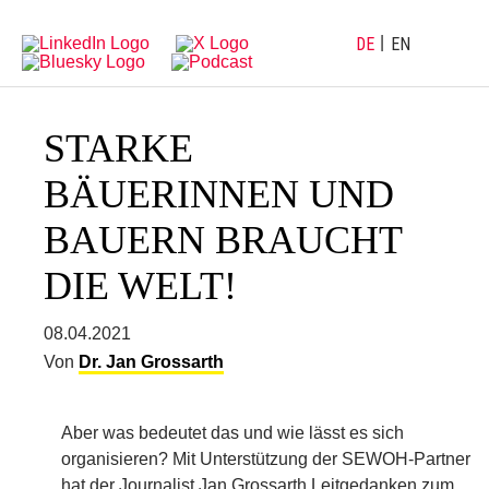
Direkt
Direkt
zur
zum
Hauptnavigation
Inhalt
DE
EN
STARKE
BÄUERINNEN UND
BAUERN BRAUCHT
DIE WELT!
08.04.2021
Von
Dr. Jan Grossarth
Aber was bedeutet das und wie lässt es sich
organisieren? Mit Unterstützung der SEWOH-Partner
hat der Journalist Jan Grossarth Leitgedanken zum