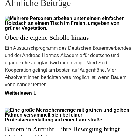
Ähnliche Beiträge
Über die eigene Scholle hinaus
Ein Austauschprogramm des Deutschen Bauernverbandes
und der Andreas-Hermes-Akademie für deutsche und
ugandische Junglandwirt:innen zeigt: Nord-Süd-
Kooperation gelingt am besten auf Augenhöhe. Vier
Absolvent:innen berichten was möglich ist, wenn Bauern
voneinander lernen.
Über
Weiterlesen
die
eigene
Scholle
hinaus
Bauern in Aufruhr – ihre Bewegung bringt