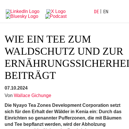
Direkt
Direkt
zur
zum
Hauptnavigation
Inhalt
DE
EN
WIE EIN TEE ZUM
WALDSCHUTZ UND ZUR
ERNÄHRUNGSSICHERHE
BEITRÄGT
07.10.2024
Von
Wallace Gichunge
Die Nyayo Tea Zones Development Corporation setzt
sich für den Erhalt der Wälder in Kenia ein: Durch das
Einrichten so genannter Pufferzonen, die mit Bäumen
und Tee bepflanzt werden, wird der Abholzung