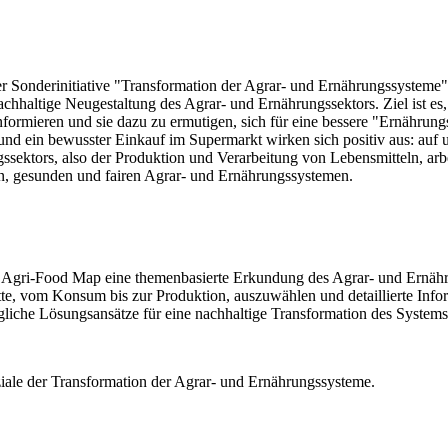
er Sonderinitiative "Transformation der Agrar- und Ernährungssysteme"
chhaltige Neugestaltung des Agrar- und Ernährungssektors. Ziel ist es, 
formieren und sie dazu zu ermutigen, sich für eine bessere "Ernährung
d ein bewusster Einkauf im Supermarkt wirken sich positiv aus: auf 
ssektors, also der Produktion und Verarbeitung von Lebensmitteln, a
n, gesunden und fairen Agrar- und Ernährungssystemen.
ri-Food Map eine themenbasierte Erkundung des Agrar- und Ernährung
tte, vom Konsum bis zur Produktion, auszuwählen und detaillierte Infor
che Lösungsansätze für eine nachhaltige Transformation des Systems 
ziale der Transformation der Agrar- und Ernährungssysteme.