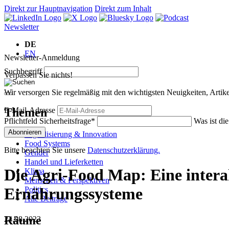
Direkt zur Hauptnavigation
Direkt zum Inhalt
Newsletter
DE
EN
Newsletter-Anmeldung
Suchbegriff
Verpassen Sie nichts!
Wir versorgen Sie regelmäßig mit den wichtigsten Neuigkeiten, Art
Themen
E-Mail-Adresse
Pflichtfeld
Sicherheitsfrage
*
Was ist di
Abonnieren
Digitalisierung & Innovation
Food Systems
Bitte beachten Sie unsere
Datenschutzerklärung.
Gender
Handel und Lieferketten
Die Agri-Food Map: Eine intera
Klima
Menschen & Perspektiven
Ernährungssysteme
Politics
Alle Beiträge
Räume
24.08.2023