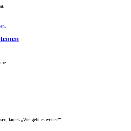
nt.
stemen
eme.
en, lautet: „Wie geht es weiter?“