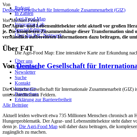
Von
Podcast
Deutsche Gesellschaft für Internationale Zusammenarbeit (GIZ)
In Zahlen
Agri-Food-Map
Von Michael Feien
Innovation Lab
Der Agrar- und Lebensmittelsektor steht aktuell vor großen He
Special Editions
je. Die komplexen Zusammenhänge dieser Transformation sind oft 
Über das P4C Netzwerk
verständlich aufbereiteten Informationen dazu beitragen, die
Über F4T
Die Agri-Food Map: Eine interaktive Karte zur Erkundung nac
Über uns
Von
Deutsche Gesellschaft für Internatio
Autor*innen
Newsletter
Suche
Kontakt
Impressum
Die Deutsche Gesellschaft für Internationale Zusammenarbeit (GIZ) ist
Datenschutz
unterschiedlichsten Feldern.
Erklärung zur Barrierefreiheit
Alle Beiträge
Aktuell leiden weltweit etwa 735 Millionen Menschen chronisch an H
Hungerproblematik. Der Agrar- und Lebensmittelsektor steht daher vo
denn je.
Die Agri-Food Map
soll daher dazu beitragen, die komplexen
zugänglich zu machen.