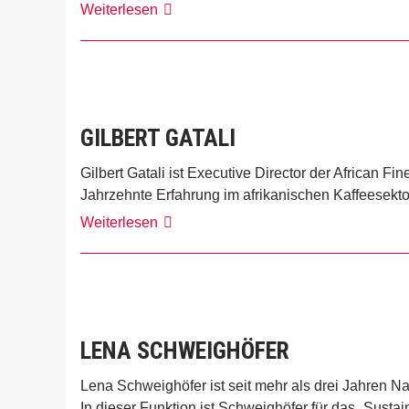
Moses
Weiterlesen
Vilakati
GILBERT GATALI
Gilbert Gatali ist Executive Director der African F
Jahrzehnte Erfahrung im afrikanischen Kaffeesekto
Gilbert
Weiterlesen
Gatali
LENA SCHWEIGHÖFER
Lena Schweighöfer ist seit mehr als drei Jahren N
In dieser Funktion ist Schweighöfer für das „Sust