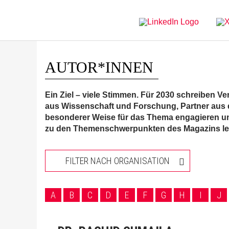
Direkt
Direkt
zur
zum
Hauptnavigation
Inhalt
AUTOR*INNEN
Ein Ziel – viele Stimmen. Für 2030 schreiben Ver
aus Wissenschaft und Forschung, Partner aus d
besonderer Weise für das Thema engagieren un
zu den Themenschwerpunkten des Magazins lebt 
FILTER NACH ORGANISATION
A
B
C
D
E
F
G
H
I
J