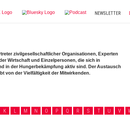
NEWSLETTER
treter zivilgesellschaftlicher Organisationen, Experten
er Wirtschaft und Einzelpersonen, die sich in
d in der Hungerbekämpfung aktiv sind. Der Austausch
von der Vielfältigkeit der Mitwirkenden.
K
L
M
N
O
P
Q
R
S
T
U
V