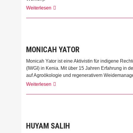
GIZ,
Weiterlesen
FAO
WFF
Youth
Initiative
und
UN
Women
MONICAH YATOR
Monicah Yator ist eine Aktivistin für indigene Rec
(IWGI) in Kenia. Mit über 15 Jahren Erfahrung in d
auf Agroökologie und regenerativem Weidemanag
Monicah
Weiterlesen
Yator
HUYAM SALIH