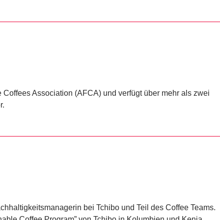
ine Coffees Association (AFCA) und verfügt über mehr als zwei
r.
achhaltigkeitsmanagerin bei Tchibo und Teil des Coffee Teams.
ainable Coffee Program” von Tchibo in Kolumbien und Kenia