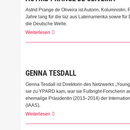
Astrid Prange de Oliveira ist Autorin, Kolumnistin
Jahre lang für die taz aus Lateinamerika sowie fü
die Deutsche Welle.
Astrid
Weiterlesen
Prange
de
Oliveira
GENNA TESDALL
Genna Tesdall ist Direktorin des Netzwerks „Young
sie zu YPARD kam, war sie Fulbright-Forscherin a
ehemalige Präsidentin (2013–2014) der Internation
(IAAS).
Genna
Weiterlesen
Tesdall