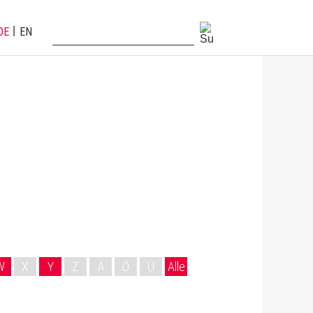
DE
EN
W
X
Y
Z
Ä
Ö
Ü
Alle