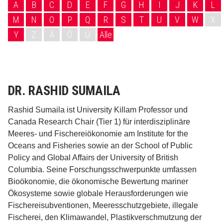
A
B
C
D
E
F
G
H
I
J
K
L
M
N
O
P
Q
R
S
T
U
V
W
X
Y
Z
Ä
Ö
Ü
Alle
DR. RASHID SUMAILA
Rashid Sumaila ist University Killam Professor und
Canada Research Chair (Tier 1) für interdisziplinäre
Meeres- und Fischereiökonomie am Institute for the
Oceans and Fisheries sowie an der School of Public
Policy and Global Affairs der University of British
Columbia. Seine Forschungsschwerpunkte umfassen
Bioökonomie, die ökonomische Bewertung mariner
Ökosysteme sowie globale Herausforderungen wie
Fischereisubventionen, Meeresschutzgebiete, illegale
Fischerei, den Klimawandel, Plastikverschmutzung der