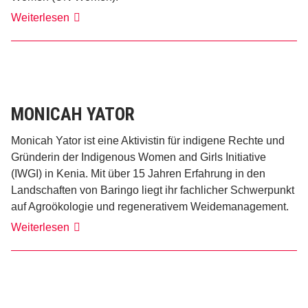
GIZ,
Weiterlesen
FAO
WFF
Youth
Initiative
und
UN
Women
MONICAH YATOR
Monicah Yator ist eine Aktivistin für indigene Rechte und
Gründerin der Indigenous Women and Girls Initiative
(IWGI) in Kenia. Mit über 15 Jahren Erfahrung in den
Landschaften von Baringo liegt ihr fachlicher Schwerpunkt
auf Agroökologie und regenerativem Weidemanagement.
Monicah
Weiterlesen
Yator