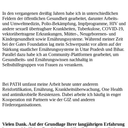
In den vergangenen dreißig Jahren habe ich in unterschiedlichen
Feldern der öffentlichen Gesundheit gearbeitet, darunter Arbeits-
und Umweltmedizin, Polio-Bekämpfung, Impfprogramme, HIV und
andere sexuell übertragbare Krankheiten, Tuberkulose, COVID-19,
vektorübertragene Erkrankungen, Mütter-, Neugeborenen- und
Kindergesundheit sowie Ernährungssysteme. Während meiner Zeit
bei der Gates Foundation lag mein Schwerpunkt vor allem auf der
Stärkung staatlicher Ernährungssysteme in Uttar Pradesh und Bihar.
Parallel dazu habe ich an Community-Plattformen gearbeitet, um
Gesundheits- und Ernährungswissen nachhaltig in
Selbsthilfegruppen von Frauen zu verankern.
Bei PATH umfasst meine Arbeit heute unter anderem
Reisfortifikation, Ernährung, Krankheitsüberwachung, One Health
und antimikrobielle Resistenzen. Dabei arbeite ich häufig in enger
Kooperation mit Partnern wie der GIZ und anderen
Förderorganisationen.
Vielen Dank. Auf der Grundlage Ihrer langjährigen Erfahrung