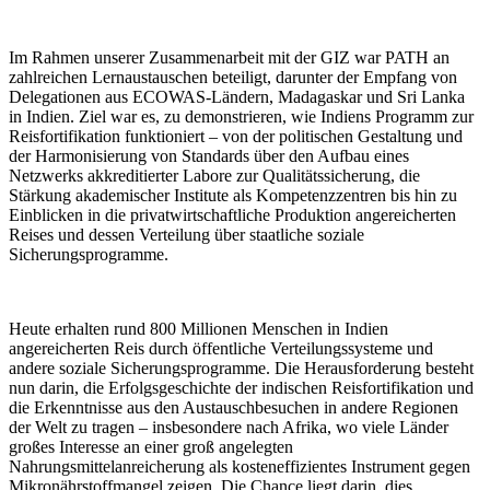
Im Rahmen unserer Zusammenarbeit mit der GIZ war PATH an
zahlreichen Lernaustauschen beteiligt, darunter der Empfang von
Delegationen aus ECOWAS-Ländern, Madagaskar und Sri Lanka
in Indien. Ziel war es, zu demonstrieren, wie Indiens Programm zur
Reisfortifikation funktioniert – von der politischen Gestaltung und
der Harmonisierung von Standards über den Aufbau eines
Netzwerks akkreditierter Labore zur Qualitätssicherung, die
Stärkung akademischer Institute als Kompetenzzentren bis hin zu
Einblicken in die privatwirtschaftliche Produktion angereicherten
Reises und dessen Verteilung über staatliche soziale
Sicherungsprogramme.
Heute erhalten rund 800 Millionen Menschen in Indien
angereicherten Reis durch öffentliche Verteilungssysteme und
andere soziale Sicherungsprogramme. Die Herausforderung besteht
nun darin, die Erfolgsgeschichte der indischen Reisfortifikation und
die Erkenntnisse aus den Austauschbesuchen in andere Regionen
der Welt zu tragen – insbesondere nach Afrika, wo viele Länder
großes Interesse an einer groß angelegten
Nahrungsmittelanreicherung als kosteneffizientes Instrument gegen
Mikronährstoffmangel zeigen. Die Chance liegt darin, dies