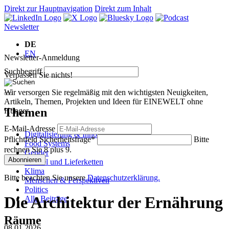
Direkt zur Hauptnavigation
Direkt zum Inhalt
Newsletter
DE
EN
Newsletter-Anmeldung
Suchbegriff
Verpassen Sie nichts!
Wir versorgen Sie regelmäßig mit den wichtigsten Neuigkeiten,
Artikeln, Themen, Projekten und Ideen für EINEWELT ohne
Themen
Hunger.
E-Mail-Adresse
Digitalisierung & Innovation
Pflichtfeld
Sicherheitsfrage
*
Bitte
Food Systems
rechnen Sie 8 plus 9.
Gender
Abonnieren
Handel und Lieferketten
Klima
Bitte beachten Sie unsere
Datenschutzerklärung.
Menschen & Perspektiven
Politics
Die Architektur der Ernährung
Alle Beiträge
Räume
08.01.2026