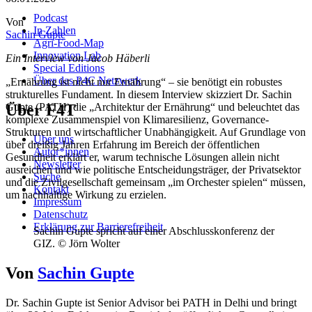
Podcast
Von
In Zahlen
Sachin Gupte
Agri-Food-Map
Innovation Lab
Ein Interview von Jacob Häberli
Special Editions
Über das P4C Netzwerk
„Ernährung ist nicht nur Ernährung“ – sie benötigt ein robustes
strukturelles Fundament. In diesem Interview skizziert Dr. Sachin
Über F4T
Gupte (PATH) die „Architektur der Ernährung“ und beleuchtet das
komplexe Zusammenspiel von Klimaresilienz, Governance-
Strukturen und wirtschaftlicher Unabhängigkeit. Auf Grundlage von
Über uns
über dreißig Jahren Erfahrung im Bereich der öffentlichen
Autor*innen
Gesundheit erklärt er, warum technische Lösungen allein nicht
Newsletter
ausreichen und wie politische Entscheidungsträger, der Privatsektor
Suche
und die Zivilgesellschaft gemeinsam „im Orchester spielen“ müssen,
Kontakt
um nachhaltige Wirkung zu erzielen.
Impressum
Datenschutz
Erklärung zur Barrierefreiheit
Sachin Gupte spricht auf einer Abschlusskonferenz der
GIZ. © Jörn Wolter
Von
Sachin Gupte
Dr. Sachin Gupte ist Senior Advisor bei PATH in Delhi und bringt