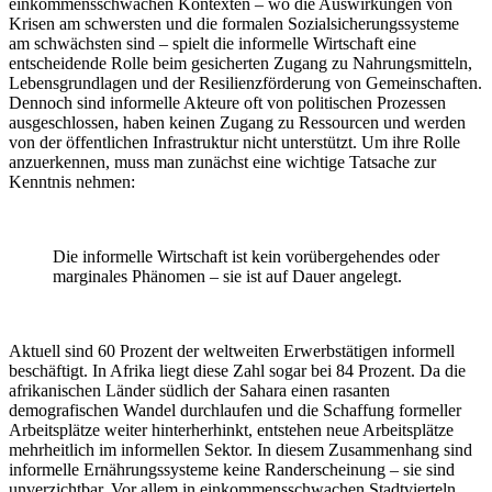
einkommensschwachen Kontexten – wo die Auswirkungen von
Krisen am schwersten und die formalen Sozialsicherungssysteme
am schwächsten sind – spielt die informelle Wirtschaft eine
entscheidende Rolle beim gesicherten Zugang zu Nahrungsmitteln,
Lebensgrundlagen und der Resilienzförderung von Gemeinschaften.
Dennoch sind informelle Akteure oft von politischen Prozessen
ausgeschlossen, haben keinen Zugang zu Ressourcen und werden
von der öffentlichen Infrastruktur nicht unterstützt. Um ihre Rolle
anzuerkennen, muss man zunächst eine wichtige Tatsache zur
Kenntnis nehmen:
Die informelle Wirtschaft ist kein vorübergehendes oder
marginales Phänomen – sie ist auf Dauer angelegt.
Aktuell sind 60 Prozent der weltweiten Erwerbstätigen informell
beschäftigt. In Afrika liegt diese Zahl sogar bei 84 Prozent. Da die
afrikanischen Länder südlich der Sahara einen rasanten
demografischen Wandel durchlaufen und die Schaffung formeller
Arbeitsplätze weiter hinterherhinkt, entstehen neue Arbeitsplätze
mehrheitlich im informellen Sektor. In diesem Zusammenhang sind
informelle Ernährungssysteme keine Randerscheinung – sie sind
unverzichtbar. Vor allem in einkommensschwachen Stadtvierteln,