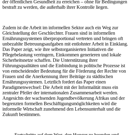
der öffentlichen Gesundheit zu erreichen – ohne für Bedingungen
bestraft zu werden, die außerhalb ihrer Kontrolle liegen.
Zudem ist die Arbeit im informellen Sektor auch ein Weg zur
Gleichstellung der Geschlechter. Frauen sind in informellen
Ernährungssystemen überproportional vertreten und bringen oft
unbezahlte Betreuungsaufgaben mit entlohnter Arbeit in Einklang.
Das Paper zeigt, wie ihre selbstorganisierten Initiativen die
Pflegebelastung verringern, Einkommen generieren und lokale
Sicherheitsnetze schaffen. Die Unterstützung ihrer
Führungsqualitäten und die Einbindung in politische Prozesse ist
von entscheidender Bedeutung für die Förderung der Rechte von
Frauen und die Anerkennung ihrer Beiträge zu städtischen
Ernährungssystemen. Letztlich fordert das Paper einen
Paradigmenwechsel: Die Arbeit mit der Informalität muss ein
zentraler Pfeiler der internationalen Zusammenarbeit werden.
Angesichts der wachsenden Jugendbevölkerung Afrikas und der
begrenzten formellen Beschäftigungsmöglichkeiten wird die
informelle Wirtschaft zunehmend den Lebensunterhalt und die
Zukunft bestimmen.
Fortschritte auf dem Weg, den Hunger zu beenden und