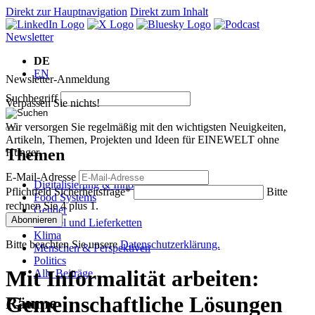
Direkt zur Hauptnavigation
Direkt zum Inhalt
Newsletter
DE
EN
Newsletter-Anmeldung
Suchbegriff
Verpassen Sie nichts!
Wir versorgen Sie regelmäßig mit den wichtigsten Neuigkeiten,
Artikeln, Themen, Projekten und Ideen für EINEWELT ohne
Themen
Hunger.
E-Mail-Adresse
Digitalisierung & Innovation
Pflichtfeld
Sicherheitsfrage
*
Bitte
Food Systems
rechnen Sie 4 plus 1.
Gender
Abonnieren
Handel und Lieferketten
Klima
Bitte beachten Sie unsere
Datenschutzerklärung.
Menschen & Perspektiven
Politics
Mit Informalität arbeiten:
Alle Beiträge
Gemeinschaftliche Lösungen
Räume