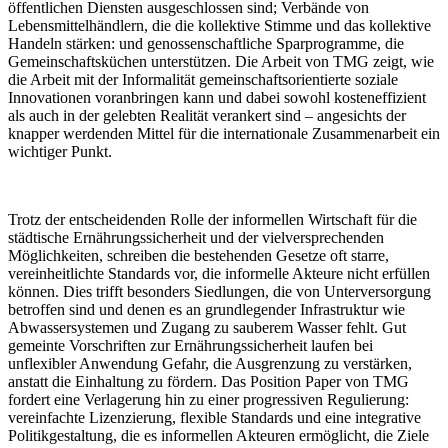
öffentlichen Diensten ausgeschlossen sind; Verbände von
Lebensmittelhändlern, die die kollektive Stimme und das kollektive
Handeln stärken: und genossenschaftliche Sparprogramme, die
Gemeinschaftsküchen unterstützen. Die Arbeit von TMG zeigt, wie
die Arbeit mit der Informalität gemeinschaftsorientierte soziale
Innovationen voranbringen kann und dabei sowohl kosteneffizient
als auch in der gelebten Realität verankert sind – angesichts der
knapper werdenden Mittel für die internationale Zusammenarbeit ein
wichtiger Punkt.
Trotz der entscheidenden Rolle der informellen Wirtschaft für die
städtische Ernährungssicherheit und der vielversprechenden
Möglichkeiten, schreiben die bestehenden Gesetze oft starre,
vereinheitlichte Standards vor, die informelle Akteure nicht erfüllen
können. Dies trifft besonders Siedlungen, die von Unterversorgung
betroffen sind und denen es an grundlegender Infrastruktur wie
Abwassersystemen und Zugang zu sauberem Wasser fehlt. Gut
gemeinte Vorschriften zur Ernährungssicherheit laufen bei
unflexibler Anwendung Gefahr, die Ausgrenzung zu verstärken,
anstatt die Einhaltung zu fördern. Das Position Paper von TMG
fordert eine Verlagerung hin zu einer progressiven Regulierung:
vereinfachte Lizenzierung, flexible Standards und eine integrative
Politikgestaltung, die es informellen Akteuren ermöglicht, die Ziele