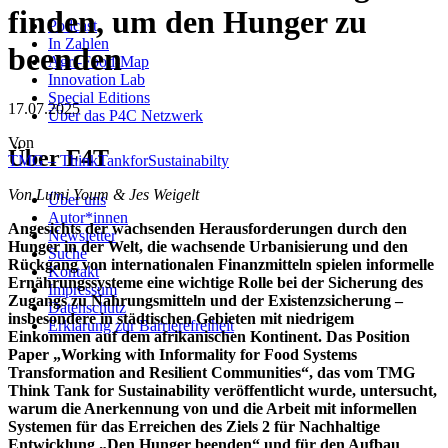
finden, um den Hunger zu
Podcast
In Zahlen
beenden
Agri-Food-Map
Innovation Lab
Special Editions
17.07.2025
Über das P4C Netzwerk
Von
Über F4T
TMG – ThinkTankforSustainabilty
Von Lumi Youm & Jes Weigelt
Über uns
Autor*innen
Angesichts der wachsenden Herausforderungen durch den
Newsletter
Hunger in der Welt, die wachsende Urbanisierung und den
Suche
Rückgang von internationalen Finanzmitteln spielen informelle
Kontakt
Ernährungssysteme eine wichtige Rolle bei der Sicherung des
Impressum
Zugangs zu Nahrungsmitteln und der Existenzsicherung –
Datenschutz
insbesondere in städtischen Gebieten mit niedrigem
Erklärung zur Barrierefreiheit
Einkommen auf dem afrikanischen Kontinent. Das Position
Paper „Working with Informality for Food Systems
Transformation and Resilient Communities“, das vom TMG
Think Tank for Sustainability veröffentlicht wurde, untersucht,
warum die Anerkennung von und die Arbeit mit informellen
Systemen für das Erreichen des Ziels 2 für Nachhaltige
Entwicklung „Den Hun­ger been­den“ und für den Aufbau