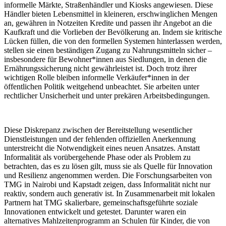
informelle Märkte, Straßenhändler und Kiosks angewiesen. Diese
Händler bieten Lebensmittel in kleineren, erschwinglichen Mengen
an, gewähren in Notzeiten Kredite und passen ihr Angebot an die
Kaufkraft und die Vorlieben der Bevölkerung an. Indem sie kritische
Lücken füllen, die von den formellen Systemen hinterlassen werden,
stellen sie einen beständigen Zugang zu Nahrungsmitteln sicher –
insbesondere für Bewohner*innen aus Siedlungen, in denen die
Ernährungssicherung nicht gewährleistet ist. Doch trotz ihrer
wichtigen Rolle bleiben informelle Verkäufer*innen in der
öffentlichen Politik weitgehend unbeachtet. Sie arbeiten unter
rechtlicher Unsicherheit und unter prekären Arbeitsbedingungen.
Diese Diskrepanz zwischen der Bereitstellung wesentlicher
Dienstleistungen und der fehlenden offiziellen Anerkennung
unterstreicht die Notwendigkeit eines neuen Ansatzes. Anstatt
Informalität als vorübergehende Phase oder als Problem zu
betrachten, das es zu lösen gilt, muss sie als Quelle für Innovation
und Resilienz angenommen werden. Die Forschungsarbeiten von
TMG in Nairobi und Kapstadt zeigen, dass Informalität nicht nur
reaktiv, sondern auch generativ ist. In Zusammenarbeit mit lokalen
Partnern hat TMG skalierbare, gemeinschaftsgeführte soziale
Innovationen entwickelt und getestet. Darunter waren ein
alternatives Mahlzeitenprogramm an Schulen für Kinder, die von